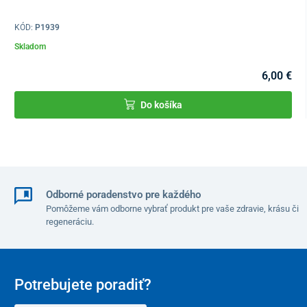
nekonzumujte v prípade precitlivenosti na akúkoľvek
KÓD:
P1939
zložku výrobku
Skladom
prípravok nie je určený pre deti, tehotné a dojčiace ženy
skladujte mimo dosahu malých detí
6,00 €
skladujte pri izbovej teplote, na suchom mieste, mimo
priameho slnečného žiarenia
Do košíka
Zloženie
objemové činidlo (mikrokryštalická celulóza), pikolinát
chromitý, protispekavé činidlo (stearan horečnatý)
Odborné poradenstvo pre každého
Pomôžeme vám odborne vybrať produkt pre vaše zdravie, krásu či
Tabuľka zložiek
regeneráciu.
Účinné látky
1 tableta
*RVH
Chróm
125 μg
312 %
Potrebujete poradiť?