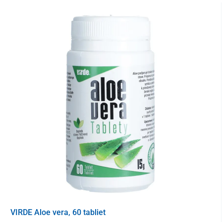
udržanie normálnej hladiny glukózy v krvi
– chróm
prispieva k udržaniu normálnej hladiny cukru v krvi, čo je
dôležité pre celkové správne fungovanie organizmu
správny metabolizmus makroživín
– prispieva k
optimálnej látkovej premene bielkovín, sacharidov a tukov
(makronutrientov), čím podporuje prirodzené procesy
spracovania živín z potravy.
vysoká biologická dostupnosť
– efektívna väzba na
kyselinu pikolínovú zaručuje výbornú vstrebateľnosť a je
šetrná k tráviacemu traktu
Odporúčané dávkovanie
1 tableta denne
neprekračujte odporúčané denné dávkovanie, výživový
doplnok neslúži ako náhrada pestrej a vyváženej stravy,
pre správne fungovanie organizmu je dôležitý zdravý
životný štýl a vyvážená strava
VIRDE Aloe vera, 60 tabliet
Upozornenie