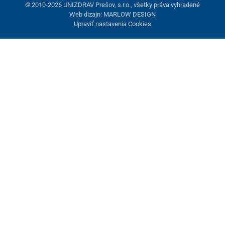
© 2010-2026 UNIZDRAV Prešov, s.r.o., všetky práva vyhradené
Web dizajn: MARLOW DESIGN
Upraviť nastavenia Cookies
Nastavenie cookies
Tieto stránky využívajú cookies. Niektoré sú nevyhnutné pre
správne fungovanie stránky, iné môžeme používať len s vaším
súhlasom. Máte možnosť odmietnuť voliteľné cookies.
Odmietnuť.
Nevyhnutne potrebné
Výkonnosť
Marketingové cookies
Prijať všetko
Spravovať nastavenia