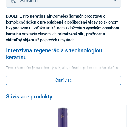
AI súhrn
DUOLIFE Pro Keratin Hair Complex šampón
predstavuje
komplexné riešenie
pre oslabené a poškodené vlasy
so sklonom
k vypadávaniu. Vďaka unikátnemu zloženiu s
vysokým obsahom
keratínu
navracia vlasom ich
prirodzenú silu, pružnosť a
viditeľný objem
už po prvých umytiach.
Intenzívna regenerácia s technológiou
keratínu
Tento šampón je navrhnutý tak, aby pôsobil priamo na štruktúru
vlasového vlákna. Obsiahnutý
tekutý keratín
vypĺňa trhliny vo
vlasoch, čím ich vyhladzuje a zvyšuje ich
odolnosť voči
Čítať viac
mechanickému poškodeniu
. Je ideálnou voľbou pre ľudí, ktorých
trápia
suché a lámavé vlasy
po náročných kaderníckych
Súvisiace produkty
úpravách či nepriaznivých vplyvoch prostredia.
Prírodná sila na podporu rastu a vitality
Okrem regenerácie povrchu vlasu sa šampón DUOLIFE Pro
Keratin zameriava aj na
výživu vlasovej pokožky
. Prírodné