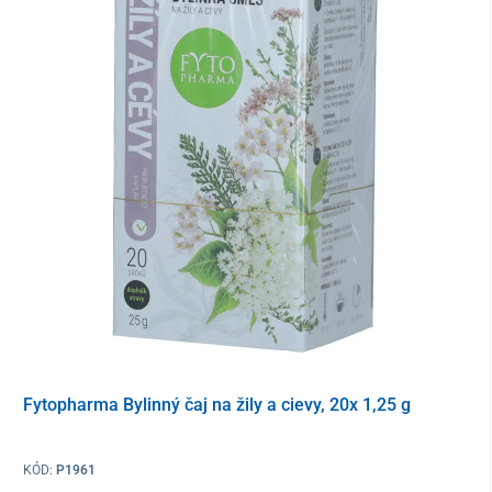
imunitný systém a pôsobí ako silný antioxidant chrániaci
bunky ciev
extrakt z cesnaku (Allium sativum)
– tradične využívaný
pre svoj pozitívny vplyv na normálnu hladinu cholesterolu
a krvných lipidov, podporuje celkové zdravie
kardiovaskulárneho systému
červená ryža fermentovaná kvasinkami
– prirodzený
zdroj monakolínu K, ktorý prispieva k udržaniu
fyziologickej hladiny LDL cholesterolu v krvi
extrakt z rastliny Gynostemma pentaphyllum
–
nazývaná aj "bylina dlhovekosti", cenný zdroj vitamínov a
minerálov, pomáha regulovať metabolizmus tukov a
udržiavať fyziologickú rovnováhu tukov v krvi
fytosteroly z rastlinných olejov
– pomáhajú obmedzovať
vstrebávanie cholesterolu z čriev do krvného obehu, čím
Fytopharma Bylinný čaj na žily a cievy, 20x 1,25 g
prispievajú k jeho zdravej hladine v tele
extrakt z brahmi
– bylina s adaptogénnymi a
KÓD:
P1961
antioxidačnými vlastnosťami, pomáha chrániť srdce a