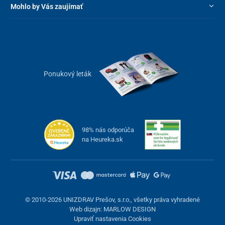
Mohlo by Vás zaujímať
pentaphyllum 5:1, rastlinné fytosteroly* (*produkt
obsahuje 3,74 g voľných rastlinných sterolov na 100 g
potraviny) získané z olejového extraktu zo semien sójovej
zeleniny (Glycine max Merr.) 25:1, extrakt z listov brahmi
(Bacopa monnieri) 5:1, protihrudkujúca látka - oxid
kremičitý (z ryže); zloženie obalu kapsuly:
hydroxymetylpropylcelulóza (HPMC), želírujúca látka –
Ponukový leták
guma gellan, farbivo - meďnaté komplexy chlorofylov a
farbivo chlorofylín
Tabuľka zložiek
98% nás odporúča
na Heureka.sk
Obsah zložiek v dennej dávke
1
2
kapsula
kapsuly
Extrakt z plodov amly
80 mg
160 mg
(Phyllanthus emblica)
© 2010-2026 UNIZDRAV Prešov, s.r.o., všetky práva vyhradené
Kvasinkami fermentovaný
48 mg
96 mg
Web dizajn: MARLOW DESIGN
extrakt z červenej ryže
Upraviť nastavenia Cookies
1,44 mg
2,88