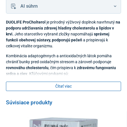
AI súhrn
DUOLIFE ProCholterol
je prírodný výživový doplnok navrhnutý
na
podporu udržiavania zdravej hladiny cholesterolu a lipidov v
krvi.
Jeho starostlivo vybrané zložky napomáhajú
správnej
funkcii obehovej sústavy, podporujú pečeň
a prispievajú k
celkovej vitalite organizmu.
Kombinácia adaptogénnych a antioxidačných látok pomáha
chrániť bunky pred oxidačným stresom a zároveň podporuje
rovnováhu cholesterolu
, čím prispieva k
zdravému fungovaniu
srdca a ciev
. Kľúčovými prvkami sú:
®
patentovaná zmes ProCholterol
získaná z listov
Čítať viac
opuncie (Opuntia ficus-indica)
– pomáha regulovať
metabolizmus tukov v tele a redukovať "zlý" LDL
cholesterol v krvi, opuncia je tiež bohatá na vlákninu a
Súvisiace produkty
cenná pre tráviaci systém
extrakt z plodov amly (Phyllanthus emblica)
– známy
ako indický egreš, podporuje činnosť srdca, posilňuje