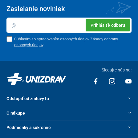
prípravok nie je vhodný pre tehotné a dojčiace ženy, deti
Zasielanie noviniek
do 18 rokov a dospelých nad 70 rokov
nekonzumujte, ak užívate lieky na zníženie cholesterolu
Prihlásiť k odberu
nekonzumujte s inými produktmi obsahujúcimi
fermentovanú červenú ryžu
Súhlasím so spracovaním osobných údajov
Zásady ochrany
pri užívaní tohto produktu je nutné vyhnúť sa konzumácii
osobných údajov
.
dodatočných rastlinných sterolov v množstve väčšom
ako 3 g/deň
ak máte akékoľvek zdravotné problémy, pred použitím
produktu sa poraďte s lekárom
Sledujte nás na:
skladujte pri izbovej teplote, mimo dosahu malých detí
Zloženie
Odstúpiť od zmluvy tu
inulín z koreňa čakanky (Cichorium intybus), extrakt z
plodov amly (Phyllanthus emblica) 5:1, kvasinkami
O nákupe
fermentovaný extrakt z červenej ryže 30:1 (3 % monakolín
®
K), patentované zloženie ProCholterol
získané z listov
Podmienky a súkromie
rastliny opuncie (Opuntia ficus-indica), extrakt z cesnaku
(Allium sativum) 10:1, extrakt z listov Gynostemma