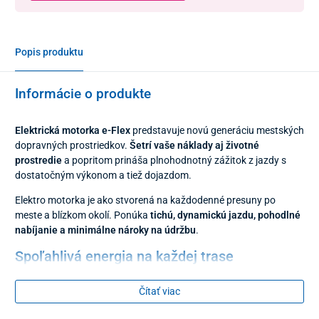
Popis produktu
Informácie o produkte
Elektrická motorka e-Flex
predstavuje novú generáciu mestských
dopravných prostriedkov.
Šetrí vaše náklady aj životné
prostredie
a popritom prináša plnohodnotný zážitok z jazdy s
dostatočným výkonom a tiež dojazdom.
Elektro motorka je ako stvorená na každodenné presuny po
meste a blízkom okolí. Ponúka
tichú, dynamickú jazdu, pohodlné
nabíjanie a minimálne nároky na údržbu
.
Spoľahlivá energia na každej trase
Motorku poháňa výkonný
2000 W elektromotor
s krútiacim
Čítať viac
momentom až
95 Nm
, ktorý si hravo poradí aj s prudšími
stúpaniami. Vďaka technológii
soft-start
bude rozjazd plynulý a