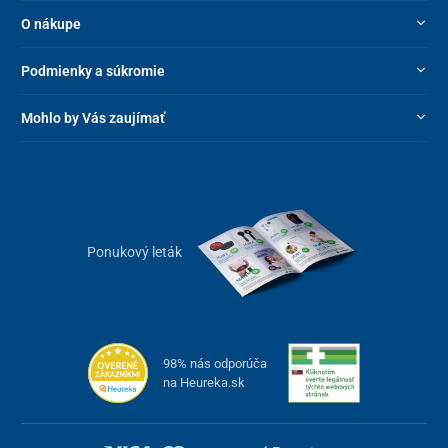
O nákupe
Podmienky a súkromie
Mohlo by Vás zaujímať
Intuitívne ovládanie pre jazdu s prehľadom
Moderná elektronika elektro motorky zaisťuje jednoduché
ovládanie v každej situácii. So
Soft-start systémom
sa rozbieha
Ponukový leták
plynulo a bez trhnutia, čo poteší najmä v hustej premávke alebo
pri rozjazde do kopca.
Podsvietený LED displej
vám v reálnom čase zobrazí všetky
dôležité informácie – rýchlosť, stav batérie, odometer a aktuálny
rýchlostný stupeň (1-2-3).
98% nás odporúča
na Heureka.sk