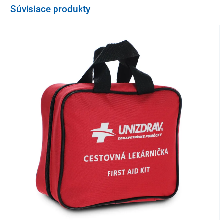
bezpečný – ideálny aj pre menej skúsených jazdcov. Pri
Súvisiace produkty
maximálnej rýchlosti 45 km/h
zažijete s týmto motocyklom
komfortnú a ničím nerušenú jazdu
.
O napájanie sa stará séria šiestich
bezúdržbových olovených
gélových batérií
(6x 12 V/20 Ah), ktoré spolu vytvárajú systém s
napätím
72 V
a kapacitou
20 Ah
. Táto konfigurácia zabezpečí
dojazd až do 60 km
na jedno nabitie.
Bezpečné nabíjanie poskytne
smart nabíjačka s automatickým
vypnutím
. Batériu tak môžete nabíjať bez potreby dohľadu aj z
bežnej 230 V zásuvky, napríklad počas noci alebo zatiaľ čo ste v
práci.