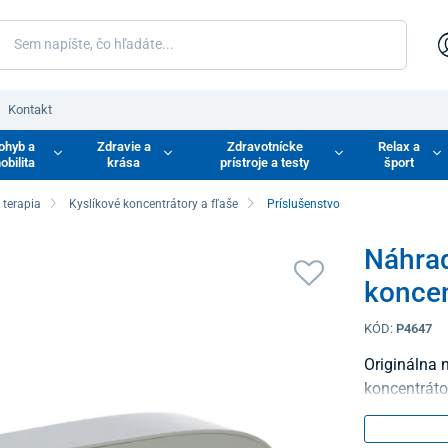
Kontakt
ohyb a
Zdravie a
Zdravotnícke
Relax a
obilita
krása
prístroje a testy
šport
 terapia
Kyslíkové koncentrátory a fľaše
Príslušenstvo
Náhrad
koncen
KÓD:
P4647
Originálna 
koncentrátor