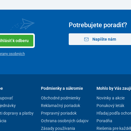
Potrebujete poradiť?
Napíšte nám
ihlásiť k odberu
hrany osobných
pe
Podmienky a súkromie
Mohlo by Vás zauj
kupovať
Obchodné podmienky
Novinky a akcie
jednávky
Reklamačný poriadok
Ponukový leták
i dopravy a platby
Prepravný poriadok
Hľadaj podľa ocho
cia
Ochrana osobných údajov
Poradňa
Zásady používania
Riešenia pre každé