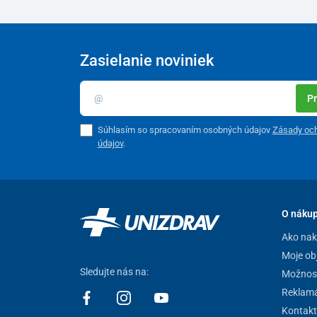
Zasielanie noviniek
Pr
Súhlasím so spracovaním osobných údajov
Zásady oc
údajov
.
O náku
Ako na
Moje ob
Sledujte nás na:
Možnost
Reklamá
Kontakt