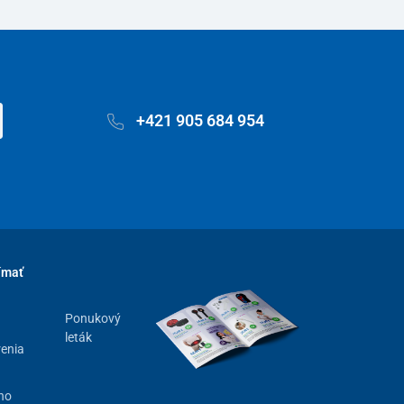
+421 905 684 954
ímať
Ponukový
leták
renia
ho