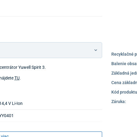
Recyklačné p
Balenie obsa
entrátor Yuwell Spirit 3.
Základná jed
 nájdete
TU
.
Cena základn
Kód produktu
Záruka:
14,4 V Li-Ion
YY0401
6400 mAh
 viac