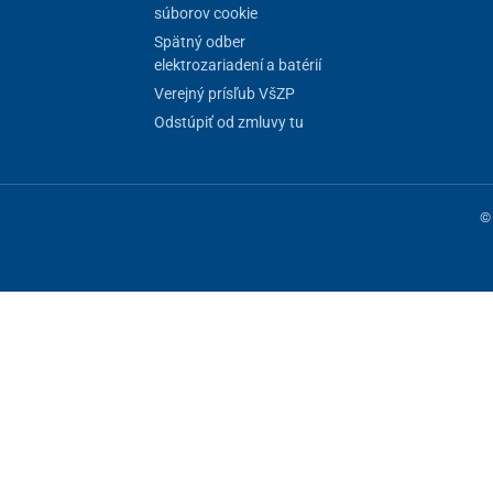
súborov cookie
Spätný odber
elektrozariadení a batérií
Verejný prísľub VšZP
Odstúpiť od zmluvy tu
© 
ne fungovanie stránky, iné môžeme používať len s vaším súhlasom. Máte 