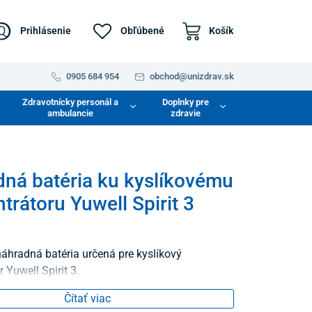
Prihlásenie
Obľúbené
Košík
0905 684 954
obchod@unizdrav.sk
Zdravotnícky personál a
Doplnky pre
ambulancie
zdravie
ná batéria ku kyslíkovému
trátoru Yuwell Spirit 3
náhradná batéria určená pre kyslíkový
 Yuwell Spirit 3.
Čítať viac