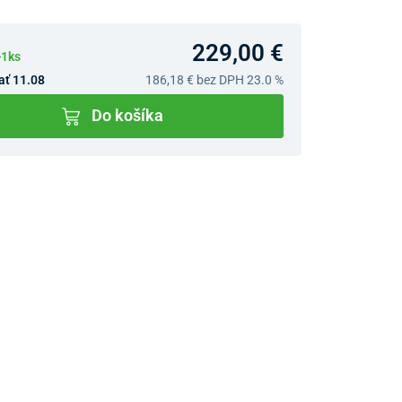
229,00 €
>1ks
ať 11.08
186,18 €
bez DPH 23.0 %
Do košíka
v predajniach
jný Showroom Bratislava
Ivanská cesta 4337/2,
Bratislava
0903 942 779, 02/222 009
31
bratislava@unizdrav.sk
Pondelok –
08:00 –
Piatok:
17:30