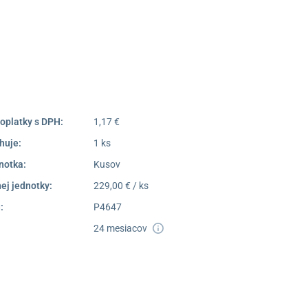
052/77 818 99
poprad@unizdrav.sk
Pondelok –
08:00 –
Piatok:
16:30
Dostupnosť:
Nedostupné
oplatky s DPH:
1,17 €
huje:
1 ks
notka:
Kusov
ej jednotky:
229,00 € / ks
:
P4647
24 mesiacov