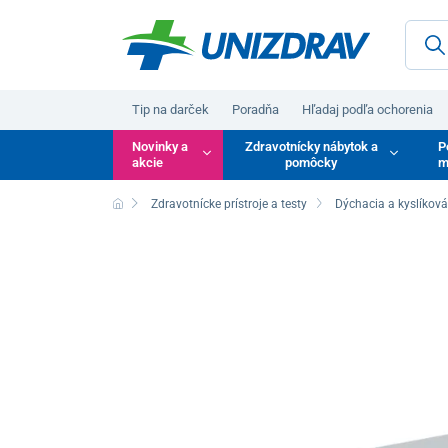
Tip na darček
Poradňa
Hľadaj podľa ochorenia
Novinky a
Zdravotnícky nábytok a
P
akcie
pomôcky
m
Zdravotnícke prístroje a testy
Dýchacia a kyslíková