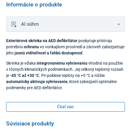
Informácie o produkte
AI súhrn
Exteriérová skrinka na AED defibrilátor
poskytuje prístroju
potrebnú
ochranu
vo vonkajšom prostredí a zároveň zabezpečuje
jeho
jasnú viditeľnosť a ľahkú dostupnosť
.
Skrinka je vďaka
integrovanému vyhrievaniu
vhodná na použitie
v rôznych klimatických podmienkach. Jej celkový teplotný rozsah
je
-45 °C až +50 °C
. Pri poklese teploty na +5 °C a nižšie
automaticky aktivuje vyhrievanie
, ktoré zabezpečí optimálne
podmienky pre AED defibrilátor.
Vo výbave vonkajšej skrinky AED skrinky je takisto
akustický
alarm
, ktorý upozorňuje na otvorenie a priebeh núdzovej situácie.
Čítať viac
Vo vnútri nechýba ani priestor
uloženie záznamu o pravidelnej
kontrole
.
Súvisiace produkty
Exteriérová skrinka má
polyuretánový obal
a priehľadné sklo.