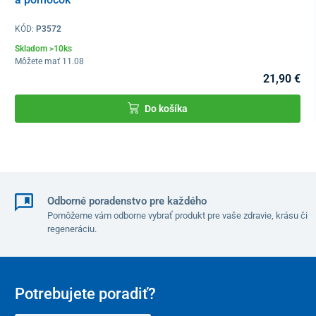
Alarm
áno (3x LR44, súčasťou
KÓD:
P3572
balenia)
Skladom >10ks
Môžete mať 11.08
Vonkajšie rozmery
33,5 x 40 x 19,6 cm
21,90 €
Vnútorné rozmery
31,5 x 29 x 18 cm
Do košíka
Hmotnosť
3,6 kg
Odborné poradenstvo pre každého
Pomôžeme vám odborne vybrať produkt pre vaše zdravie, krásu či
regeneráciu.
Potrebujete poradiť?