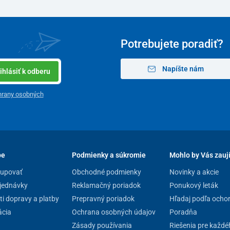
Potrebujete poradiť?
Napíšte nám
ihlásiť k odberu
hrany osobných
pe
Podmienky a súkromie
Mohlo by Vás zauj
kupovať
Obchodné podmienky
Novinky a akcie
jednávky
Reklamačný poriadok
Ponukový leták
i dopravy a platby
Prepravný poriadok
Hľadaj podľa ocho
cia
Ochrana osobných údajov
Poradňa
Zásady používania
Riešenia pre každé