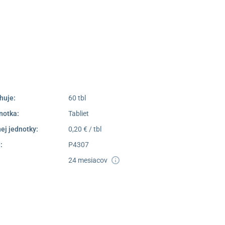
Poprad
052/77 818 99
poprad@unizdrav.sk
Pondelok –
08:00 –
Piatok:
16:30
Dostupnosť:
Nedostupné
huje:
60 tbl
notka:
Tabliet
ej jednotky:
0,20 € / tbl
:
P4307
24 mesiacov