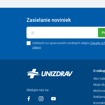
Zasielanie noviniek
Pr
Súhlasím so spracovaním osobných údajov
Zásady oc
údajov
.
O náku
Ako na
Moje ob
Sledujte nás na:
Možnost
Reklamá
Kontakt