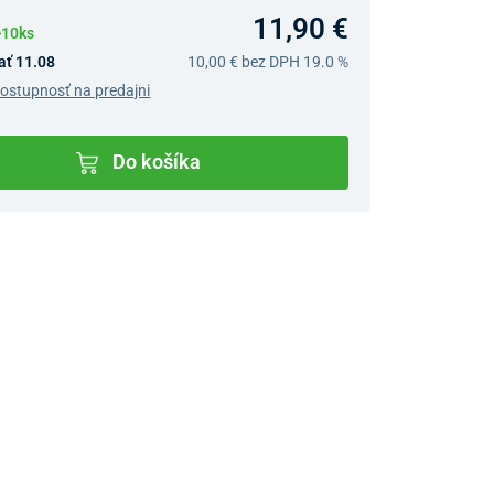
11,90 €
>10ks
ať 11.08
10,00 €
bez DPH 19.0 %
dostupnosť na predajni
Do košíka
v predajniach
jný Showroom Bratislava
Ivanská cesta 4337/2,
Bratislava
0903 942 779, 02/222 009
31
bratislava@unizdrav.sk
Pondelok –
08:00 –