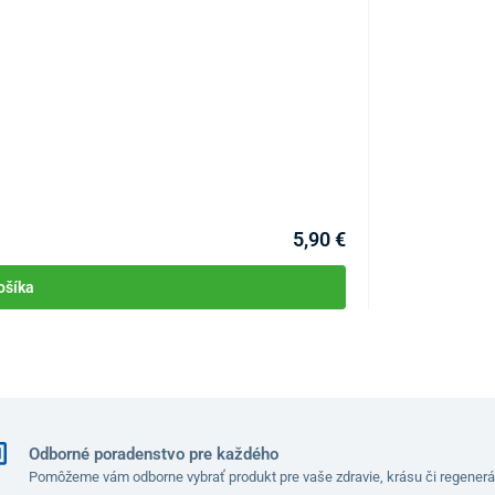
po jeho otvorení a použití. Výnimkou sú prípady
Odporové posil
KÓD:
P3638
Skladom >10ks
Môžete mať 11.08
5,90 €
ošíka
Odborné poradenstvo pre každého
Pomôžeme vám odborne vybrať produkt pre vaše zdravie, krásu či regenerá