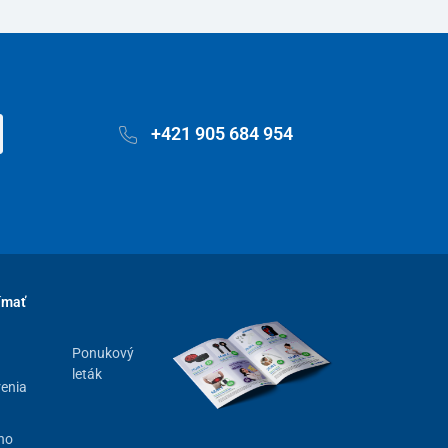
+421 905 684 954
ímať
Ponukový
leták
renia
ho