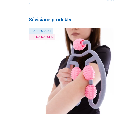
odporúčané dávkovanie sa nesmie presiahnuť
Súvisiace produkty
Upozornenie
prípravok nie je vhodný pre deti do 3 rokov, te
TOP PRODUKT
nevhodné pre osoby s poruchami krvnej zrážan
TIP NA DARČEK
výživové doplnky nie sú určené ako náhrada pe
Zloženie
sójový olej rafinovaný, artičoka zeleninová (Cy
zvlhčovadlá glycerol a sorbitol, emulgátor mon
Balenie
60 mäkkých želatínových kapsúl
Tento produkt je dodávaný v ochrannom obale. V súlad
spotrebiteľa nie je možné po porušení ochranného obalu