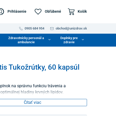
Prihlásenie
Obľúbené
Košík
0905 684 954
obchod@unizdrav.sk
Zdravotnícky personál a
Doplnky pre
ambulancie
zdravie
is Tukožrútky, 60 kapsúl
plnok na správnu funkciu trávenia a
optimálnej hladiny krvných lipidov.
Čítať viac