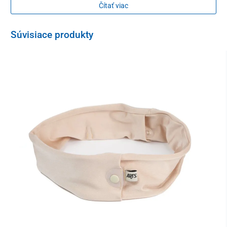
Čítať viac
Súvisiace produkty
Puzdro poskytuje
pohodlné a zároveň diskrétne nosenie
. K
dispozícii je viacero veľkostí
pre deti aj dospelých
, pričom vďaka
skrytej gumičke je možné obvod prispôsobiť presne podľa
potreby.
Diabetický pás je
vyrobený z kvalitnej odolnej tkaniny
, je
dostatočne elastický a
príjemný na dotyk
. Je možné ho prať v
práčke na 30 °C.