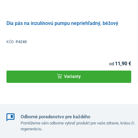
Dia pás na inzulínovú pumpu nepriehľadný, béžový
KÓD:
P4240
11,90 €
od
Varianty
Zloženie
70 % polyester
20 % nylon
10 % elastan
Odborné poradenstvo pre každého
Pomôžeme vám odborne vybrať produkt pre vaše zdravie, krásu či
regeneráciu.
Veľkostná tabuľka