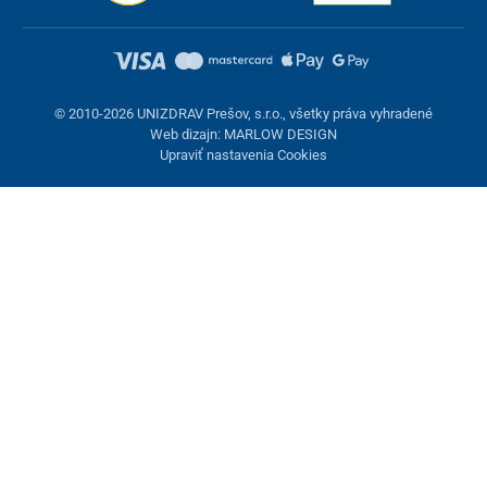
© 2010-2026 UNIZDRAV Prešov, s.r.o., všetky práva vyhradené
Web dizajn: MARLOW DESIGN
Upraviť nastavenia Cookies
Nastavenie cookies
Tieto stránky využívajú cookies. Niektoré sú nevyhnutné pre
správne fungovanie stránky, iné môžeme používať len s vaším
súhlasom. Máte možnosť odmietnuť voliteľné cookies.
Odmietnuť.
Nevyhnutne potrebné
Výkonnosť
Marketingové cookies