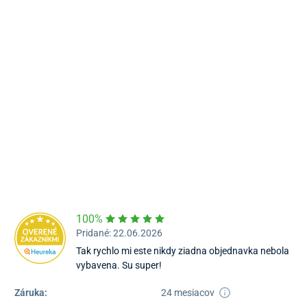
Námestie Sv. Egídia 2950, Poprad
052/77 818 99
poprad@unizdrav.sk
Pondelok – Piatok:
08:00 –
16:30
Dostupnosť:
Nedostupné
100%
Pridané: 22.06.2026
Tak rychlo mi este nikdy ziadna objednavka nebola
vybavena. Su super!
Záruka:
24 mesiacov