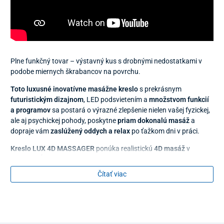
Plne funkčný tovar – výstavný kus s drobnými nedostatkami v
podobe miernych škrabancov na povrchu.
Toto luxusné inovatívne masážne kreslo
s prekrásnym
futuristickým dizajnom
,
LED podsvietením a
množstvom funkcií
a programov
sa postará o výrazné zlepšenie nielen vašej fyzickej,
ale aj psychickej pohody, poskytne
priam dokonalú masáž
a
dopraje vám
zaslúžený oddych a relax
po ťažkom dni v práci.
Kreslo LUX 4D MASSAGER
ponúka realistickú
4D masáž
v
celkovej dĺžke až 130 cm s využitím robotickej 4D masážnej
hlavice so štyrmi kontaktnými bodmi, ktoré pokryjú naraz viaceré
Čítať viac
časti tela, ako sú
krk, ramená (trapézy), chrbát, bedrová časť,
zadok aj vrchná časť stehien
.