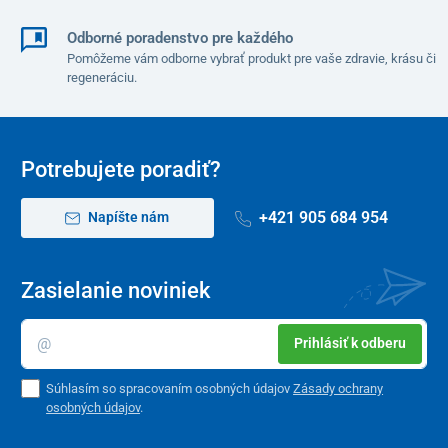
Odborné poradenstvo pre každého
Pomôžeme vám odborne vybrať produkt pre vaše zdravie, krásu či
regeneráciu.
Potrebujete poradiť?
+421 905 684 954
Napíšte nám
Zasielanie noviniek
Automatický aj manuálny režim & množstvo
funkcií
Prihlásiť k odberu
Kreslo má prednastavených
až 8 automatických masážnych
Súhlasím so spracovaním osobných údajov
Zásady ochrany
režimov
. Tie sú špeciálne navrhnuté pre
mužov, ženy či
osobných údajov
.
športovcov
a sú zamerané na
rôzne časti tela
alebo vyslovene
na
príjemnú relaxačnú masáž
, dokonca aj tzv.
thajský strečing
.