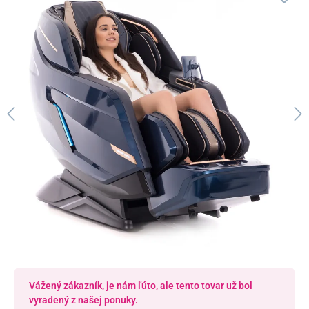
Vážený zákazník, je nám ľúto, ale tento tovar už bol
vyradený z našej ponuky.