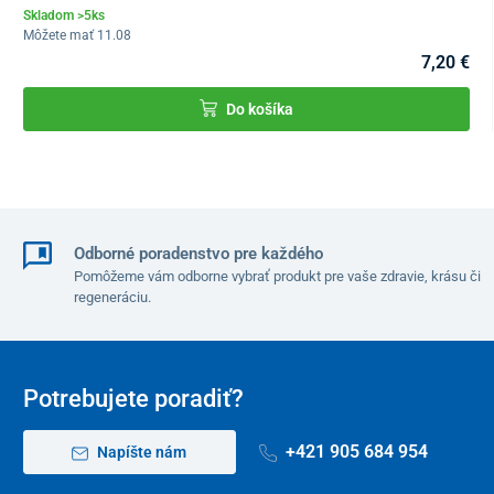
1x Výterová tyčinka
Skladom >5ks
1x Extrakčné činidlo 1 (2M NaNO2)
Môžete mať 11.08
7,20 €
1x Extrakčné činidlo 2 (0.027M Kyselina citr.)
1x Skúmavka na vzorky s kvapkadlom
Do košíka
1x príbalový leták
Odborné poradenstvo pre každého
Pomôžeme vám odborne vybrať produkt pre vaše zdravie, krásu či
regeneráciu.
Potrebujete poradiť?
+421 905 684 954
Napíšte nám