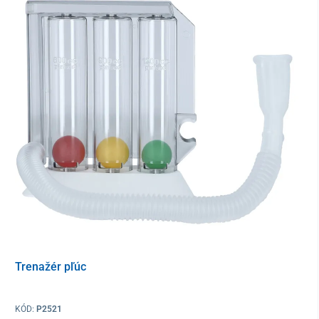
nad 38 °C, hnis na mandliach a zdurené lymfatické uzliny,
ako aj bolesť hlavy, bolesti svalov, žalúdka, pocity na
vracanie či vracanie samotné.
Reumatická horúčka:
Je to vážne ochorenie zapríčinené
infekciou hrdla spôsobenou Streptokokom skupiny A,
ktoré môže postihnúť srdce, klby, krvné cievy a ďalšie
orgány.
Výsledok je možné odčítať po 5 minútach.
Presnosť testu bola
vyhodnotená na >99 %.
Pred použitím si dôkladne prečítajte návod na použitie, aby ste
predišli neplatným výsledkom. Len na
profesionálne in
vitro
diagnostické použitie. Výrobok je určený na
použitie
školeným personálom v laboratóriu
.
Trenažér pľúc
Balenie
1x Testovacia kazeta
KÓD:
P2521