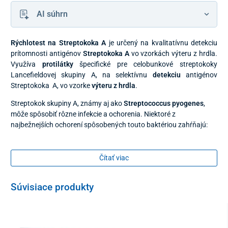
AI súhrn
Rýchlotest na Streptokoka A
je určený na kvalitatívnu detekciu
prítomnosti antigénov
Streptokoka A
vo vzorkách výteru z hrdla.
Využíva
protilátky
špecifické pre celobunkové streptokoky
Lancefieldovej skupiny A, na selektívnu
detekciu
antigénov
Streptokoka A, vo vzorke
výteru z hrdla
.
Streptokok skupiny A, známy aj ako
Streptococcus pyogenes
,
môže spôsobiť rôzne infekcie a ochorenia. Niektoré z
najbežnejších ochorení spôsobených touto baktériou zahŕňajú:
Angína (zápal hrdla):
Streptokok skupiny A je jedným z
hlavných pôvodcov bakteriálnej angíny.
Čítať viac
Tonzilitída:
Baktérie môžu spôsobiť zápal mandlí, čo je
známe ako tonzilitída
Súvisiace produkty
Akútna streptokoková faryngitída -
je ochorenie
spôsobené beta-hemolytickým streptokokom skupiny A.
Typickými príznakmi sú bolesti v krku, zvýšená teplota