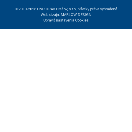
© 2010-2026 UNIZDRAV Prešov, s.r.o., všetky práva vyhradené
Web dizajn: MARLOW DESIGN
Upraviť nastavenia Cookies
Nastavenie cookies
Tieto stránky využívajú cookies. Niektoré sú nevyhnutné pre
správne fungovanie stránky, iné môžeme používať len s vaším
súhlasom. Máte možnosť odmietnuť voliteľné cookies.
Odmietnuť.
Nevyhnutne potrebné
Výkonnosť
Marketingové cookies
Prijať všetko
Spravovať nastavenia