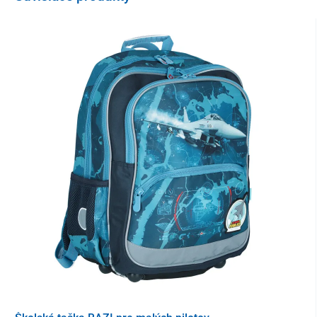
Staňte sa prvým hráčom, ktorý sa zbaví všetkých drevených
kartičiek tým, že ich správne priradíte k hadovi.
Prvá
osoba, ktorá
položí
všetky svoje karty, je
víťaz
.
Vyžaduje sa
rozpoznávanie farieb
a dobrý
prehľad
o hre.