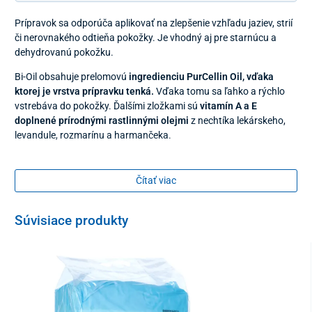
Prípravok sa odporúča aplikovať na zlepšenie vzhľadu jaziev, strií
či nerovnakého odtieňa pokožky. Je vhodný aj pre starnúcu a
dehydrovanú pokožku.
Bi-Oil obsahuje prelomovú
ingredienciu PurCellin Oil, vďaka
ktorej je vrstva prípravku tenká.
Vďaka tomu sa ľahko a rýchlo
vstrebáva do pokožky. Ďalšími zložkami sú
vitamín A a E
doplnené prírodnými rastlinnými olejmi
z nechtíka lekárskeho,
levandule, rozmarínu a harmančeka.
Produkt Bi-Oil je
hypoalergénny a vhodný pre citlivú pokožku.
Aplikuje sa na telo i tvár. Určený len na vonkajšie použitie. Nesmie
Čítať viac
sa natierať na poranenú pokožku.
Súvisiace produkty
Jazvy
– Bi-Oil znižuje viditeľnosť nových i starých jaziev.
Strie
– napomáha redukovať strie vzniknuté počas tehotenstva,
pri prudkom raste v období dospievania alebo pri rýchlom náraste
hmotnosti.