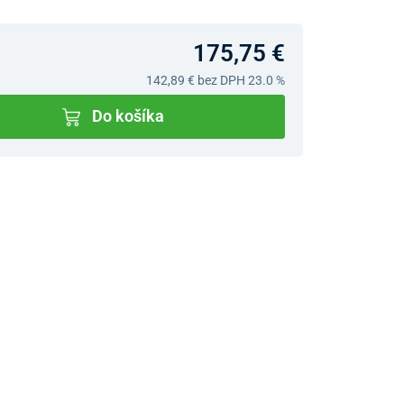
175,75 €
142,89 €
bez DPH 23.0 %
Do košíka
v predajniach
jný Showroom Bratislava
Ivanská cesta 4337/2,
Bratislava
0903 942 779, 02/222 009
31
bratislava@unizdrav.sk
Pondelok –
08:00 –
Piatok:
17:30