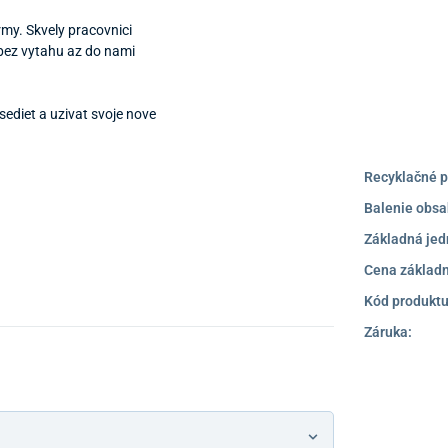
rmy. Skvely pracovnici
 bez vytahu az do nami
diet a uzivat svoje nove
Recyklačné p
Balenie obsa
Základná jed
Cena základn
Kód produktu
Záruka: