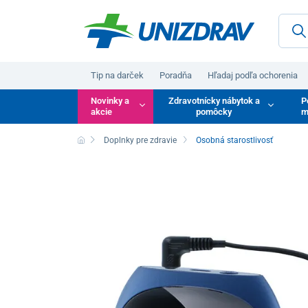
Tip na darček
Poradňa
Hľadaj podľa ochorenia
Novinky a
Zdravotnícky nábytok a
P
akcie
pomôcky
m
Doplnky pre zdravie
Osobná starostlivosť