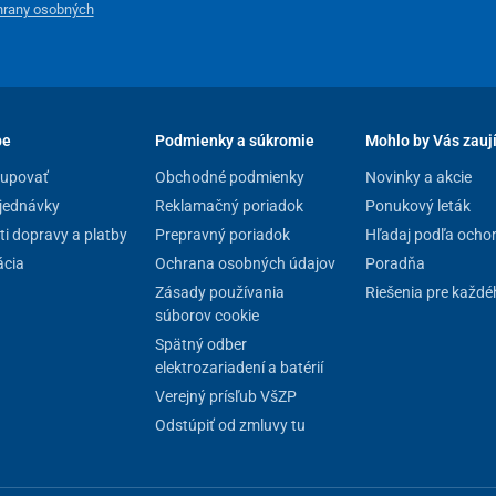
spávaní
hrany osobných
obiť
problémy so spánkom
. Výskum naznačuje, že tieto
y. Normálne mozgové vlny u dospelých sú
beta, alfa,
zvyčajne to znamená, že je prítomných
príliš veľa beta
delom stave s duševnou aktivitou).
pe
Podmienky a súkromie
Mohlo by Vás zauj
nováhu mozgových vĺn
. Aby ste sa mohli dobre a lepšie
kupovať
Obchodné podmienky
Novinky a akcie
 počas spánku, stačí zopár kliknutí na tlačidlo
jednávky
Reklamačný poriadok
Ponukový leták
neného stavu, nakoľko
metóda CES spôsobí, že váš
dstresovej rovnováhy. Znamená to, že
Sorosis Mini 3
i dopravy a platby
Prepravný poriadok
Hľadaj podľa ocho
ťou a zlými pocitmi.
cia
Ochrana osobných údajov
Poradňa
Zásady používania
Riešenia pre každé
súborov cookie
Spätný odber
elektrozariadení a batérií
Verejný prísľub VšZP
Odstúpiť od zmluvy tu