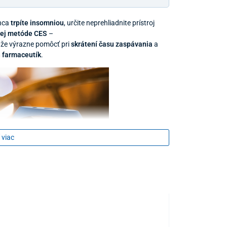
nca
trpíte insomniou
, určite neprehliadnite prístroj
nej metóde CES
–
áže výrazne pomôcť pri
skrátení času zaspávania
a
 farmaceutík
.
 viac