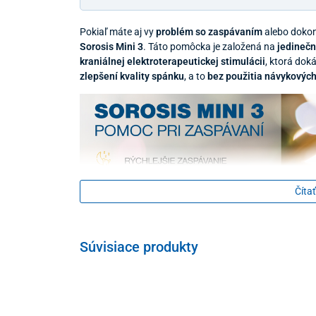
Pokiaľ máte aj vy
problém so zaspávaním
alebo doko
Sorosis Mini 3
. Táto pomôcka je založená na
jedineč
kraniálnej elektroterapeutickej stimulácii
, ktorá dok
zlepšení kvality spánku
, a to
bez použitia návykových
Čítať
Súvisiace produkty