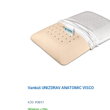
Toto
malé a ľahko prenosné zariadenie
si jednoducho 
elektródy na ušné lalôčiky, čím umožníte prenos
nízke
vo vašom mozgu. Tie po stimulácii začnú postupne
pr
spánok a pozitívnu náladu
.
Následne dochádza k postupnému
uvoľňovaniu horm
náladu a spánok. Zároveň sa uvoľňujú aj
endorfíny
a
z
Táto forma terapie okrem pomoci pri zaspávaní zárove
Vlastnosti a funkcie prístroja
zredukovanie času zaspávania
o 10 – 30 minú
zredukovanie času zobúdzania
3x – 5x
zvýšenie času v hlbokom spánku o
30 – 60 mi
Vankúš UNIZDRAV ANATOMIC VISCO
zlepšenie kvality spánku
rýchlejšie znovuzaspávanie
po náhlom prebu
KÓD:
P3017
Skladom >10ks