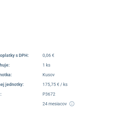
052/77 818 99
poprad@unizdrav.sk
Pondelok –
08:00 –
Piatok:
16:30
Dostupnosť:
Nedostupné
oplatky s DPH:
0,06 €
huje:
1 ks
notka:
Kusov
ej jednotky:
175,75 € / ks
:
P3672
24 mesiacov