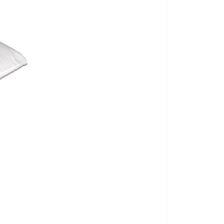
zoberiete k sebe do postele a pripojíte obidve
ho pulzného prúdu
(milióntiny ampéra) k receptorom
odukovať neurotransmitéry
, ktoré sú zodpovedné za
ónu serotonínu
, ktorý je zodpovedný za naše emócie,
nižuje sa hladina stresového hormónu kortizolu
.
ň poskytuje aj
úľavu pri úzkostiach či depresii
.
t
nút
Vankúš UNIZDR
dení počas noci
KÓD:
P3018
Skladom >10ks