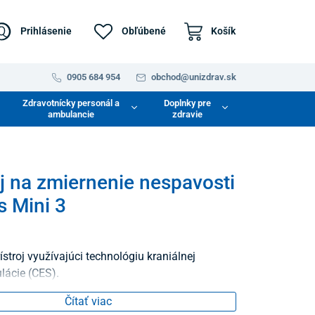
Prihlásenie
Obľúbené
Košík
0905 684 954
obchod@unizdrav.sk
Zdravotnícky personál a
Doplnky pre
ambulancie
zdravie
oj na zmiernenie nespavosti
s Mini 3
stroj využívajúci technológiu kraniálnej
lácie (CES).
Čítať viac