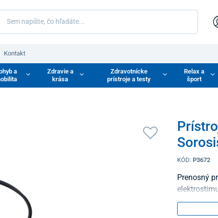
Kontakt
ohyb a
Zdravie a
Zdravotnícke
Relax a
obilita
krása
prístroje a testy
šport
Prístr
Sorosi
KÓD:
P3672
Prenosný prí
elektrostimu