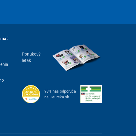
ímať
Ponukový
leták
renia
ho
98% nás odporúča
na Heureka.sk