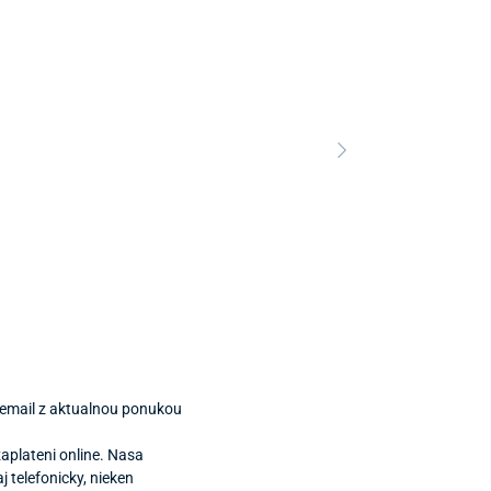
Predajňa a 
Predajňa a
 email z aktualnou ponukou
aplateni online. Nasa
 telefonicky, nieken