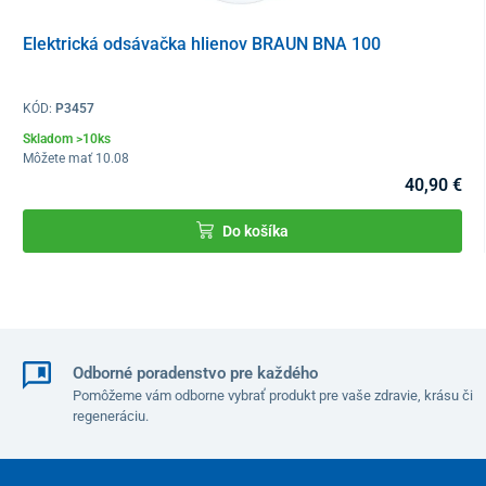
1x návod na použitie
Elektrická odsávačka hlienov BRAUN BNA 100
Čistenie
Plastový vrch odsávačky čistite v latexových rukaviciach mäkkou
KÓD:
P3457
suchou handričkou s denaturovaným alkoholom alebo roztokom
Skladom >10ks
chlórnanu. Nepoužívajte žiadne abrazívne prostriedky.
Môžete mať 10.08
40,90 €
Na čistenie nádoby sa odporúča dezinfekcia s obsahom kyseliny
trichlorisokyanurovej.
Do košíka
Technické parametre
Šírka
12,3 cm
Dĺžka
31,4 cm
Odborné poradenstvo pre každého
Výška
23,3 cm
Pomôžeme vám odborne vybrať produkt pre vaše zdravie, krásu či
regeneráciu.
Hmotnosť
3,9 kg
Vstupný výkon
150 VA