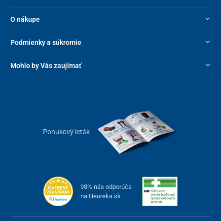
Tlak
86 kPa ~ 106 kPa
O nákupe
Skladovanie - teplota
-40 ℃ ~ +55 ℃
Podmienky a súkromie
Hladina hluku
≤ 60 dB
Mohlo by Vás zaujímať
Ponukový leták
98% nás odporúča
na Heureka.sk