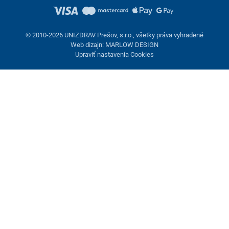
© 2010-2026 UNIZDRAV Prešov, s.r.o., všetky práva vyhradené
Web dizajn: MARLOW DESIGN
Upraviť nastavenia Cookies
Nastavenie cookies
Tieto stránky využívajú cookies. Niektoré sú nevyhnutné pre
správne fungovanie stránky, iné môžeme používať len s vaším
súhlasom. Máte možnosť odmietnuť voliteľné cookies.
Odmietnuť.
Nevyhnutne potrebné
Výkonnosť
Marketingové cookies