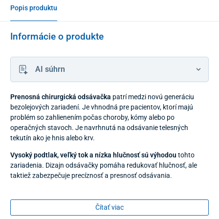
Popis produktu
Informácie o produkte
AI súhrn
Prenosná chirurgická odsávačka
patrí medzi novú generáciu
bezolejových zariadení. Je vhnodná pre pacientov, ktorí majú
problém so zahlienením počas choroby, kómy alebo po
operačných stavoch. Je navrhnutá na odsávanie telesných
tekutín ako je hnis alebo krv.
Vysoký podtlak, veľký tok a nízka hlučnosť sú výhodou
tohto
zariadenia. Dizajn odsávačky pomáha redukovať hlučnosť, ale
taktiež zabezpečuje precíznosť a presnosť odsávania.
Odsávačka je vybavená systémom proti pretečeniu, ktorý
zabraňuje úniku hnisu a hlienu do zariadenia.
Čítať viac