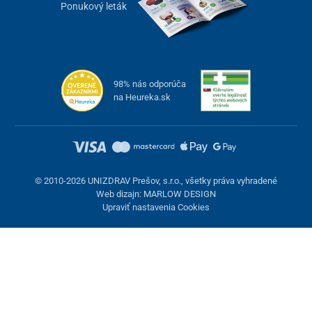
Ponukový leták
98% nás odporúča
na Heureka.sk
© 2010-2026 UNIZDRAV Prešov, s.r.o., všetky práva vyhradené
Web dizajn: MARLOW DESIGN
Upraviť nastavenia Cookies
Nastavenie cookies
Tieto stránky využívajú cookies. Niektoré sú nevyhnutné pre
správne fungovanie stránky, iné môžeme používať len s vaším