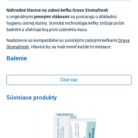
Náhradné hlavice na zubnú kefku Orava Stomafresh
s originálnymi
jemnými vláknami
sa postarajú o dôkladnú
hygienu ústnej dutiny. Sonická technológia kefky znižuje počet
baktérií a uľahčuje boj proti zubnému kazu.
Nadstavce sú kompatibilné so sonickými zubnými kefkami
Orava
Stomafresh
. Hlavice by sa mali meniť každé tri mesiace.
Balenie
4 kusy
Čítať viac
Súvisiace produkty