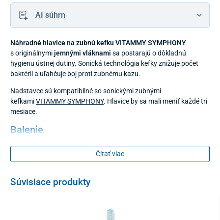
AI súhrn
Náhradné hlavice na zubnú kefku VITAMMY SYMPHONY
s originálnymi
jemnými vláknami
sa postarajú o dôkladnú
hygienu ústnej dutiny. Sonická technológia kefky znižuje počet
baktérií a uľahčuje boj proti zubnému kazu.
Nadstavce sú kompatibilné so sonickými zubnými
kefkami
VITAMMY SYMPHONY
. Hlavice by sa mali meniť každé tri
mesiace.
Balenie
4 kusy
Čítať viac
Súvisiace produkty