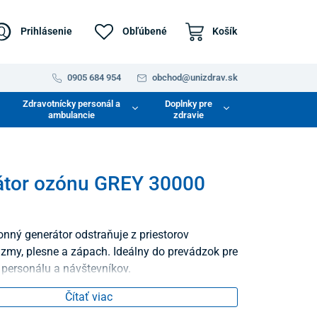
Prihlásenie
Obľúbené
Košík
0905 684 954
obchod@unizdrav.sk
Zdravotnícky personál a
Doplnky pre
ambulancie
zdravie
átor ozónu GREY 30000
nný generátor odstraňuje z priestorov
zmy, plesne a zápach. Ideálny do prevádzok pre
personálu a návštevníkov.
Čítať viac