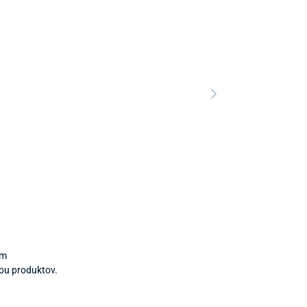
Predajňa a 
Predajňa a
om
tou produktov.