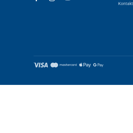
Kontakt
POZOR!
Pozorne si prečítajte používateľský manuál pr
sa v miestnosti nesmú nachádzať
žiadne osoby, zviera
Upozornenie
: V prípade nepretržitej prevádzky generá
ošetrovaný priestor aj predmety, ktoré sú v ňom umies
Po ukončení prevádzky prístroja počkajte
1 hodinu,
než
vyvetrajte.
DOBU PREVÁDZKY A VÝKON GENERÁTORA VŽDY VOĽ
Nastavenie cookies
Tieto stránky využívajú cookies. Niektoré sú nevyhnutné pre správ
Nevyhnutne potrebné