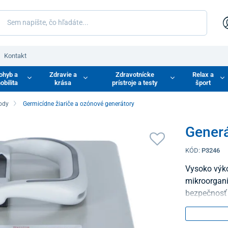
Kontakt
ohyb a
Zdravie a
Zdravotnícke
Relax a
obilita
krása
prístroje a testy
šport
vody
Germicídne žiariče a ozónové generátory
Gener
KÓD:
P3246
Vysoko výko
mikroorgani
bezpečnosť 