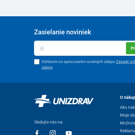
Zasielanie noviniek
Pr
Súhlasím so spracovaním osobných údajov
Zásady oc
údajov
.
O náku
Ako na
Moje ob
Sledujte nás na:
Možnost
Reklamá