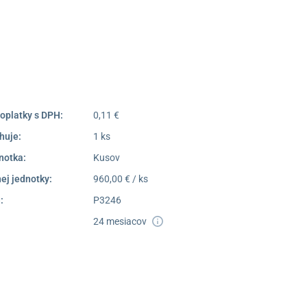
poprad@unizdrav.sk
Pondelok –
08:00 –
Piatok:
16:30
Dostupnosť:
Nedostupné
oplatky s DPH:
0,11 €
huje:
1 ks
notka:
Kusov
ej jednotky:
960,00 € / ks
:
P3246
24 mesiacov