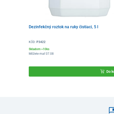
Dezinfekčný roztok na ruky čistiaci, 5 l
KÓD:
P3422
Skladom >10ks
Dva stupne výkonu ozonizéra
GREY 30000 ponúkajú
Môžete mať 07.08
maximálnu rýchlosť dezinfekcie a
15 000 mg (15 g)
. T
a to či už v priestoroch s vysokou záťažou a veľkým p
prostredí.
K dispozícii máte
časovač
s rozsahom
0 až 180
Do k
prevádzku.
Kvalitná konštrukcia
a praktická rukoväť zabezpečuje
prístroja.