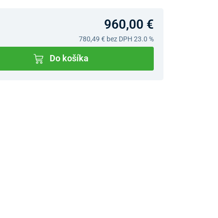
960,00 €
780,49 €
bez DPH 23.0 %
Do košíka
v predajniach
jný Showroom Bratislava
Ivanská cesta 4337/2,
Bratislava
0903 942 779, 02/222 009
31
bratislava@unizdrav.sk
Pondelok –
08:00 –
Piatok:
17:30