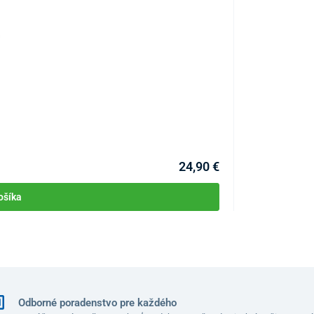
Profesionálny u
KÓD:
P5235
30 000 mg (30 gramov)
ozónu za hodinu pre
o umožňuje flexibilné a plnohodnotné využitie prístroja,
24,90 €
ohybom ľudí alebo v menších priestoroch a
citlivejšom
 minút.
Ponúka teda dokonalé riešenie na
každodennú
ošíka
 široké možnosti využitia a jednoduchú manipuláciu
Odborné poradenstvo pre každého