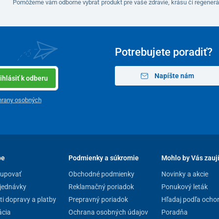
Pomôžeme vám odborne vybrať produkt pre vaše zdravie, krásu či regenerá
Potrebujete poradiť?
Napíšte nám
ihlásiť k odberu
hrany osobných
pe
Podmienky a súkromie
Mohlo by Vás zauj
kupovať
Obchodné podmienky
Novinky a akcie
jednávky
Reklamačný poriadok
Ponukový leták
i dopravy a platby
Prepravný poriadok
Hľadaj podľa ocho
cia
Ochrana osobných údajov
Poradňa