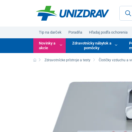
Tip na darček
Poradňa
Hľadaj podľa ochorenia
Novinky a
Zdravotnícky nábytok a
P
akcie
pomôcky
m
Zdravotnícke prístroje a testy
Čističky vzduchu a 