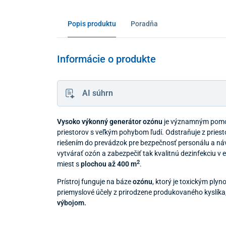
Popis produktu
Poradňa
Informácie o produkte
AI súhrn
Vysoko výkonný generátor ozónu
je významným pomo
priestorov s veľkým pohybom ľudí. Odstraňuje z pries
riešením do prevádzok pre bezpečnosť personálu a náv
vytvárať ozón a zabezpečiť tak kvalitnú dezinfekciu 
2
miest s
plochou až 400 m
.
Prístroj funguje na báze
ozónu
, ktorý je toxickým ply
priemyslové účely z prirodzene produkovaného kyslíka,
výbojom.