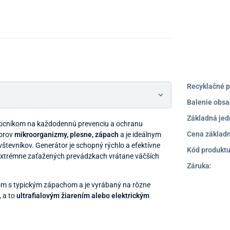
Recyklačné p
Balenie obsa
Základná jed
cníkom na každodennú prevenciu a ochranu
Cena základn
torov
mikroorganizmy, plesne, zápach
a je ideálnym
števníkov. Generátor je schopný rýchlo a efektívne
Kód produktu
v extrémne zaťažených prevádzkach vrátane väčších
Záruka:
nom s typickým zápachom a je vyrábaný na rôzne
 a to
ultrafialovým žiarením alebo elektrickým