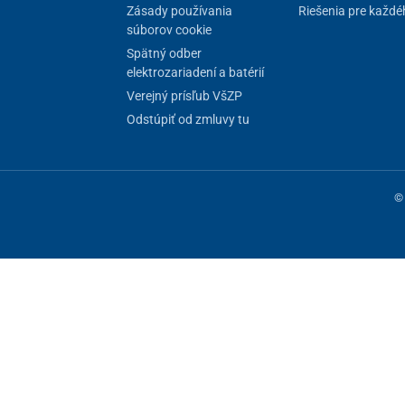
Zásady používania
Riešenia pre každé
súborov cookie
Spätný odber
elektrozariadení a batérií
Verejný prísľub VšZP
Odstúpiť od zmluvy tu
ed použitím tohto prístroja. Počas prevádzky prístroja
tá ani rastliny
.
tora ozónu, dlhšej ako
6 hodín
, sa môže poškodiť
© 
tnené.
 do miestnosti vstúpite. Následne priestory
dôkladne
TE PODĽA TABUĽKY.
ne fungovanie stránky, iné môžeme používať len s vaším súhlasom. Máte 