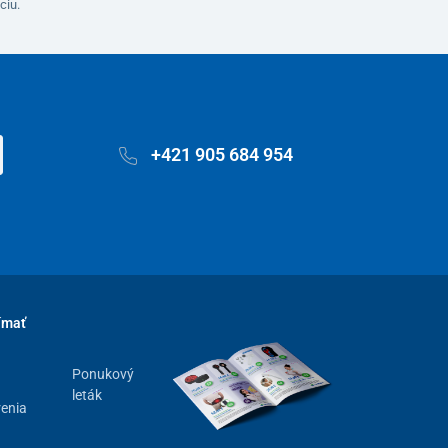
ciu.
+421 905 684 954
ímať
Ponukový
leták
renia