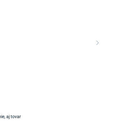
Predajňa a 
Predajňa a
ie, aj tovar