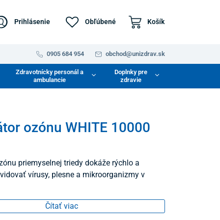
Prihlásenie
Obľúbené
Košík
0905 684 954
obchod@unizdrav.sk
Zdravotnícky personál a
Doplnky pre
ambulancie
zdravie
átor ozónu WHITE 10000
zónu priemyselnej triedy dokáže rýchlo a
kvidovať vírusy, plesne a mikroorganizmy v
Čítať viac