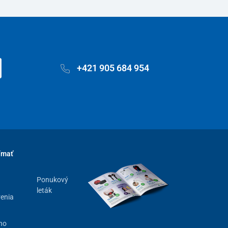
+421 905 684 954
ímať
Ponukový
leták
renia
ho