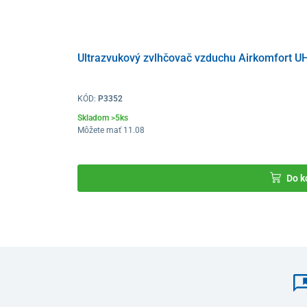
Ultrazvukový zvlhčovač vzduchu Airkomfort UH-
KÓD:
P3352
Skladom >5ks
Môžete mať 11.08
Do k