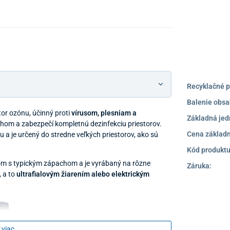
Recyklačné p
Balenie obsa
or ozónu, účinný proti
vírusom, plesniam a
Základná jed
hom a zabezpečí kompletnú dezinfekciu priestorov.
Cena základn
a je určený do stredne veľkých priestorov, ako sú
Kód produktu
nom s typickým zápachom a je vyrábaný na rôzne
Záruka:
 a to
ultrafialovým žiarením alebo elektrickým
 viac