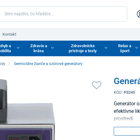
Kontakt
ohyb a
Zdravie a
Zdravotnícke
Relax a
obilita
krása
prístroje a testy
šport
vody
Germicídne žiariče a ozónové generátory
Gener
KÓD:
P3245
Generátor o
efektívne li
prostredí.