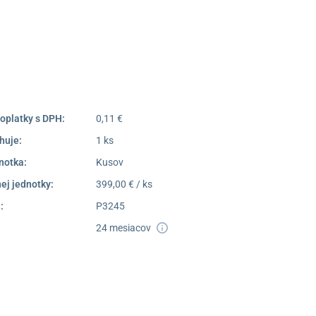
poprad@unizdrav.sk
Pondelok –
08:00 –
Piatok:
16:30
Dostupnosť:
Nedostupné
oplatky s DPH:
0,11 €
huje:
1 ks
notka:
Kusov
ej jednotky:
399,00 € / ks
:
P3245
24 mesiacov