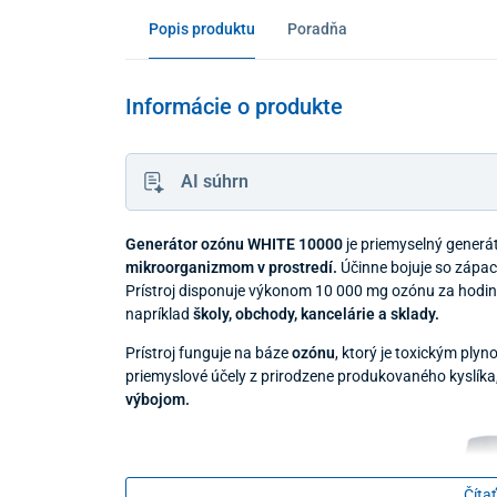
Popis produktu
Poradňa
Informácie o produkte
AI súhrn
Generátor ozónu WHITE 10000
je priemyselný generát
mikroorganizmom v prostredí.
Účinne bojuje so zápac
Prístroj disponuje výkonom 10 000 mg ozónu za hodinu 
napríklad
školy, obchody, kancelárie a sklady.
Prístroj funguje na báze
ozónu
, ktorý je toxickým ply
priemyslové účely z prirodzene produkovaného kyslíka,
výbojom.
Čítať