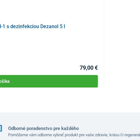
1 s dezinfekciou Dezanol 5 l
Rukavice - Viny
KÓD:
P0808
79,00 €
ošíka
Odborné poradenstvo pre každého
Pomôžeme vám odborne vybrať produkt pre vaše zdravie, krásu či regenerá