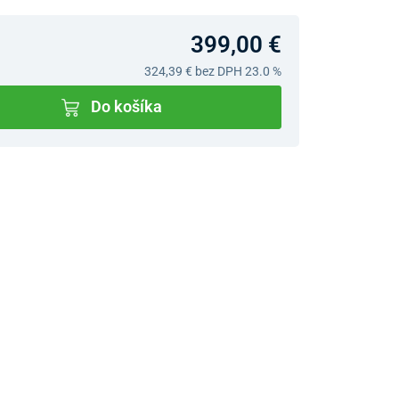
399,00 €
324,39 €
bez DPH 23.0 %
Do košíka
v predajniach
jný Showroom Bratislava
Ivanská cesta 4337/2,
Bratislava
0903 942 779, 02/222 009
31
bratislava@unizdrav.sk
Pondelok –
08:00 –
Piatok:
17:30