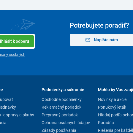
ť. Vďaka tichému ventilátoru s nízkou hlučnosťou
Potrebujete poradiť?
ovač s rozsahom
0 až 120 minút
zaručí jednoduchú
ené prevádzky. Vďaka vysokému objemu vyvíjaného
uje kvalitné odstránenie
patogénov
v
Napíšte nám
ihlásiť k odberu
́dzky ozonizéra, dlhšej ako
6 hodín
, sa môže poškodiť
tnené.
hrany osobných
pe
Podmienky a súkromie
Mohlo by Vás zauj
kupovať
Obchodné podmienky
Novinky a akcie
jednávky
Reklamačný poriadok
Ponukový leták
i dopravy a platby
Prepravný poriadok
Hľadaj podľa ocho
cia
Ochrana osobných údajov
Poradňa
Zásady používania
Riešenia pre každé