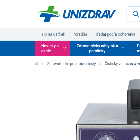
Tip na darček
Poradňa
Hľadaj podľa ochorenia
Novinky a
Zdravotnícky nábytok a
P
akcie
pomôcky
m
Zdravotnícke prístroje a testy
Čističky vzduchu a 