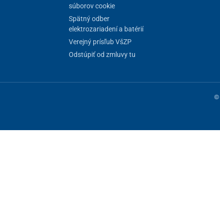
súborov cookie
Spätný odber
elektrozariadení a batérií
Verejný prísľub VšZP
Odstúpiť od zmluvy tu
© 
ne fungovanie stránky, iné môžeme používať len s vaším súhlasom. Máte 