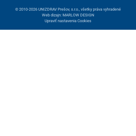
© 2010-2026 UNIZDRAV Prešov, s.r.o., všetky práva vyhradené
Web dizajn: MARLOW DESIGN
Upraviť nastavenia Cookies
Nastavenie cookies
Tieto stránky využívajú cookies. Niektoré sú nevyhnutné pre
správne fungovanie stránky, iné môžeme používať len s vaším
súhlasom. Máte možnosť odmietnuť voliteľné cookies.
Odmietnuť.
Nevyhnutne potrebné
Výkonnosť
Marketingové cookies
Prijať všetko
Spravovať nastavenia