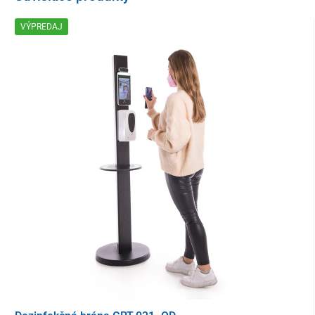
Návod na použitie
VÝPREDAJ
prípravok naneste na požadovaný povrch a nechajte
zaschnúť alebo zotrite
pre efektívnu dezinfekciu nezabúdajte na priestor medzi
prstami
na zistenie znášanlivosti s čisteným povrchom aplikujte
pred prvým použitím na menej viditeľnom mieste
Upozornenie
vysoko horľavá kvapalina
vyhnite sa kontaktu s očami
len na vonkajšie použitie
Zloženie
etanol (683,06 g/l), min. 70 % objemu
peroxid vodíka