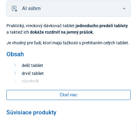
AI súhrn
Praktický, vreckový dávkovač tabliet
jednoducho predelí tablety
a taktiež ich
dokáže rozdrviť
na jemný prášok.
Je vhodný pre ľudí, ktorí majú ťažkosti s prehltaním celých tabliet.
Obsah
delič tabliet
drvič tabliet
zásobník
Čítať viac
Súvisiace produkty