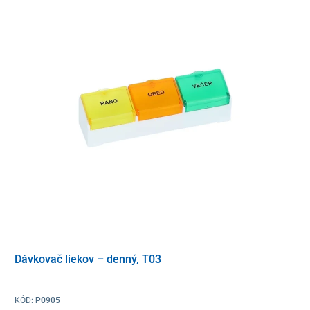
Dávkovač liekov – denný, T03
KÓD:
P0905