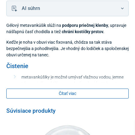
AI súhrn
Gélový metavankúšik slúži na
podporu priečnej klenby
, upravuje
nášľapnú časť chodidla a tiež
chráni kostičky prstov.
Keďže je noha v obuvi viac fixovaná, chôdza sa tak stáva
bezpečnejšia a pohodlnejšia. Je vhodný do lodičiek a spoločenskej
obuvi určenej na tanec.
Čistenie
metavankúšiky je možné umývať vlažnou vodou, jemne
ich pretrieť handričkou a nechať uschnúť pri izbovej
teplote
Čítať viac
Veľkosť
Súvisiace produkty
univerzálna
dĺžka cca 11 cm