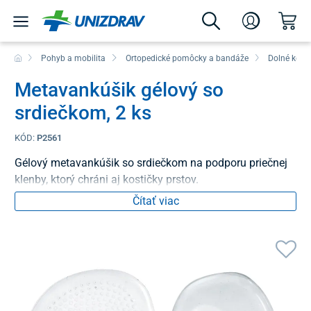
Pohyb a mobilita
Ortopedické pomôcky a bandáže
Dolné konč
Metavankúšik gélový so
srdiečkom, 2 ks
KÓD:
P2561
Gélový metavankúšik so srdiečkom na podporu priečnej
klenby, ktorý chráni aj kostičky prstov.
Čítať viac