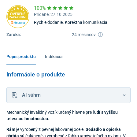
100%
Pridané: 27.10.2025
Rychle dodanie. Korektna komunikacia.
Záruka:
24 mesiacov
Popis produktu
Indikácia
Informácie o produkte
AI súhrn
Mechanický invalidný vozík určený hlavne pre
ľudí s vyššou
telesnou hmotnosťou.
Rám
je vyrobený z pevnej lakovanej ocele.
Sedadlo a opierka
chrbta
sú čalúnené a vyrobené z ľahko umývateľného nylonu. V