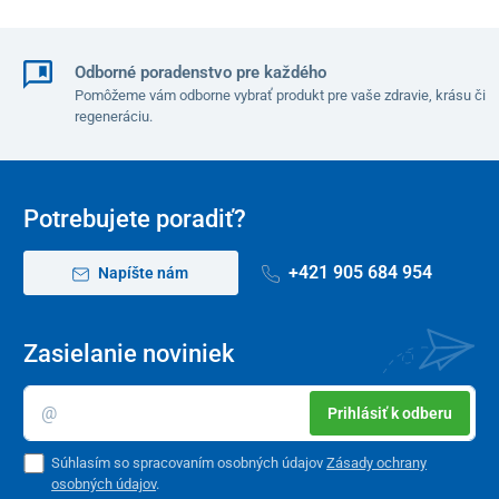
Výška sedadla od zeme
52 cm
Odborné poradenstvo pre každého
Dĺžka od sedačky po
59 cm
Pomôžeme vám odborne vybrať produkt pre vaše zdravie, krásu či
opierky nôh
regeneráciu.
Potrebujete poradiť?
+421 905 684 954
Napíšte nám
Zasielanie noviniek
Prihlásiť k odberu
Súhlasím so spracovaním osobných údajov
Zásady ochrany
osobných údajov
.