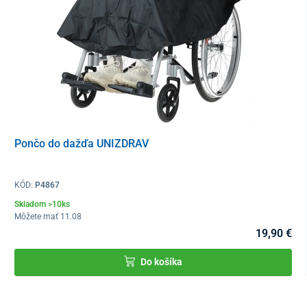
kolies
Šírka v zloženom stave
52 cm
Celková šírka vozíka
79 cm (55 cm sed.), 87 cm
(60 cm sed.)
Šírka sedu
55 cm/60 cm
Hĺbka sedu
48 cm
Pončo do dažďa UNIZDRAV
Výška opierky
39 cm
KÓD:
P4867
Celková dĺžka vozíka
118 cm
Skladom >10ks
Môžete mať 11.08
Dĺžka vozíka (bez
87 cm
19,90 €
opierok na nohy)
Do košíka
Výška vozíka
92 cm
Výška od zeme po
76 cm
opierky rúk