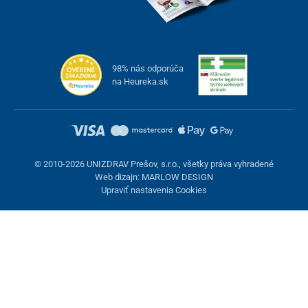
98% nás odporúča
na Heureka.sk
© 2010-2026 UNIZDRAV Prešov, s.r.o., všetky práva vyhradené
Web dizajn: MARLOW DESIGN
Upraviť nastavenia Cookies
Nastavenie cookies
Tieto stránky využívajú cookies. Niektoré sú nevyhnutné pre
správne fungovanie stránky, iné môžeme používať len s vaším
súhlasom. Máte možnosť odmietnuť voliteľné cookies.
Odmietnuť.