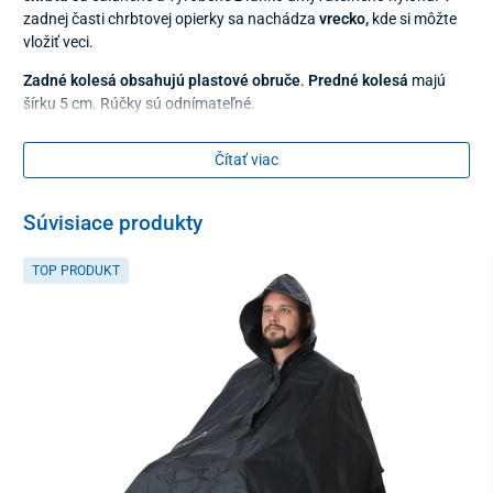
zadnej časti chrbtovej opierky sa nachádza
vrecko,
kde si môžte
vložiť veci.
Zadné kolesá obsahujú plastové obruče
.
Predné kolesá
majú
šírku 5 cm. Rúčky sú odnímateľné.
Opierky nôh
sa dajú výškovo nastaviť, sú odklápacie a vyrobené z
Čítať viac
čierneho pevného plastu. Výhodou je tiež
nastavenie sklonu
vozíka
na potrebný uhol na oceľovej vidlici nad prednými
kolieskami.
Súvisiace produkty
Invalidný vozík má pod sedacou časťou kovovú konštrukciu v
TOP PRODUKT
tvare dvojitého kríža,
preto sa dá jednoducho zložiť.
Technické parametre:
Hmotnosť vozíka
26 kg
Maximálna nosnosť
200 kg
Priemer zadných kolies
62 cm
Priemer predných
20 cm