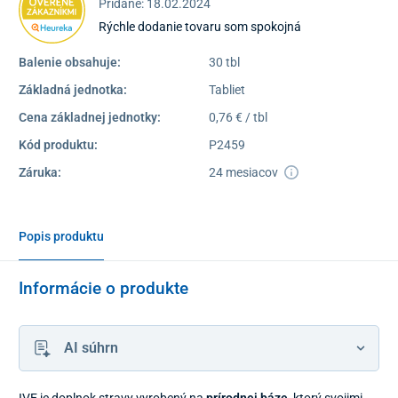
Pridané: 18.02.2024
Rýchle dodanie tovaru som spokojná
Balenie obsahuje:
30 tbl
Základná jednotka:
Tabliet
Cena základnej jednotky:
0,76 € / tbl
Kód produktu:
P2459
Záruka:
24 mesiacov
Popis produktu
Informácie o produkte
AI súhrn
IVE je doplnok stravy vyrobený na
prírodnej báze
, ktorý svojimi