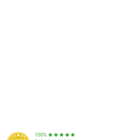
Predajňa a výdajné miesto Poprad
Námestie Sv. Egídia 2950, Poprad
052/77 818 99
poprad@unizdrav.sk
Pondelok – Piatok:
08:00 –
16:30
Dostupnosť:
Nedostupné
100%