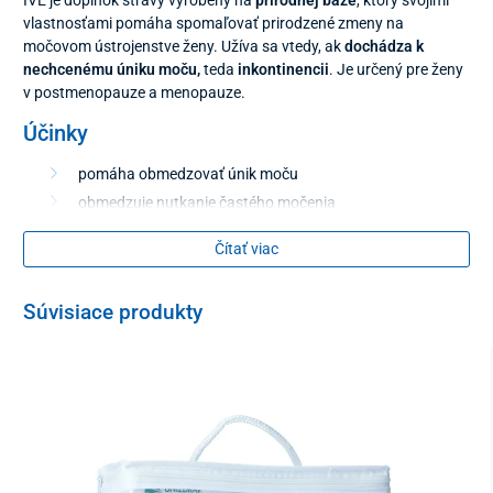
vlastnosťami pomáha spomaľovať prirodzené zmeny na
močovom ústrojenstve ženy. Užíva sa vtedy, ak
dochádza k
nechcenému úniku moču,
teda
inkontinencii
. Je určený pre ženy
v postmenopauze a menopauze.
Účinky
pomáha obmedzovať únik moču
obmedzuje nutkanie častého močenia
ide o nehormonálny prípravok
Čítať viac
napomáha k príjemnejšiemu prežitiu obdobia menopauzy
Súvisiace produkty
Obsahuje
zmes špeciálne upravovaných izoflavónov vňate
ďateliny lúčnej, sóje, semien ľanu siateho či pestreca
mariánskeho.
Dávkovanie
užíva sa 1 tabletka denne, pričom účinok nastupuje až po
2 – 3 týždňoch pravidelného užívania.