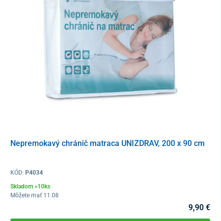
Nevhodné pre deti, dospievajúce dievčatá, tehotné a dojčiace
ženy. Nepoužíva sa ako náhrada pestrej stravy.
Balenie
30 tabliet
Tento produkt je dodávaný v ochrannom obale. V súlade s § 19
ods. 1 písm. e) zákona o ochrane spotrebiteľa nie je možné po
porušení ochranného obalu odstúpiť od kúpnej zmluvy, keďže ide
o tovar, ktorý z dôvodu ochrany zdravia a hygieny nie je vhodné
vrátiť po jeho otvorení a použití. Výnimkou sú prípady oprávnenej
reklamácie alebo výrobnej chyby.
Nepremokavý chránič matraca UNIZDRAV, 200 x 90 cm
KÓD:
P4034
Skladom >10ks
Môžete mať 11.08
9,90 €