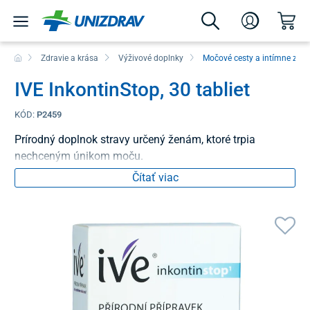
Zdravie a krása
Výživové doplnky
Močové cesty a intímne zdra
IVE InkontinStop, 30 tabliet
KÓD:
P2459
Prírodný doplnok stravy určený ženám, ktoré trpia
nechceným únikom moču.
Čítať viac