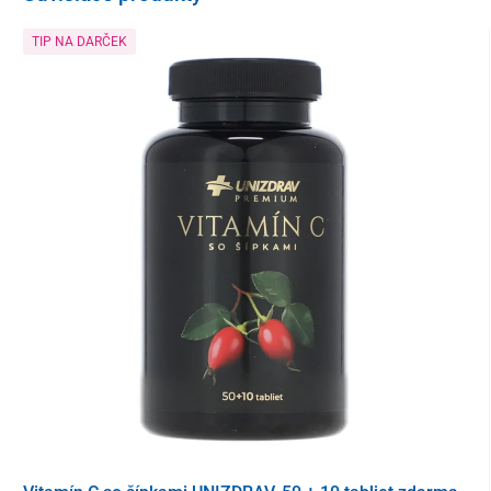
Zloženie
TIP NA DARČEK
regulátory kyslosti: kyselina citrónová, kyselina jablčná;
uhličitan vápenatý; hydrogénuhličitan sodný
sladidlo: fruktóza; uhličitan horečnatý
zvýrazňovače chuti a arómy: pomarančová aróma,
mandarínková aróma
vitamíny: kyselina L-askorbová
farbivo: sušený extrakt z červenej repy
sladidlá: cyklamát sodný, aspartám, acesulfám K; síran
zinočnatý
farbivo: riboflavín