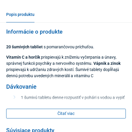
Popis produktu
Informácie o produkte
20 šumivých tabliet
s pomarančovou príchuťou.
Vitamín C a horčík
prispievajú k zníženiu vyčerpania a únavy,
správnej funkcii psychiky a nervového systému.
Vápnik a zinok
prispievajú k udržaniu zdravých kostí. Šumivé tablety dopĺňajú
dennú potrebu uvedených minerálií a vitamínu C
Dávkovanie
1 šumivú tabletu denne rozpustiť v pohári s vodou a vypiť
Čítať viac
Súvisiace produkty