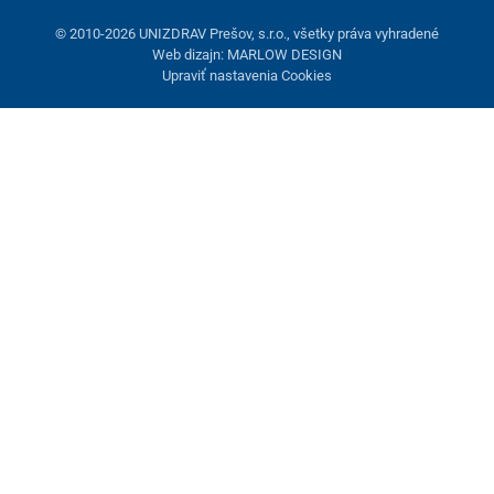
© 2010-2026 UNIZDRAV Prešov, s.r.o., všetky práva vyhradené
Web dizajn: MARLOW DESIGN
Upraviť nastavenia Cookies
Nastavenie cookies
Tieto stránky využívajú cookies. Niektoré sú nevyhnutné pre
správne fungovanie stránky, iné môžeme používať len s vaším
súhlasom. Máte možnosť odmietnuť voliteľné cookies.
Odmietnuť.
Nevyhnutne potrebné
Výkonnosť
Marketingové cookies
Prijať všetko
Spravovať nastavenia