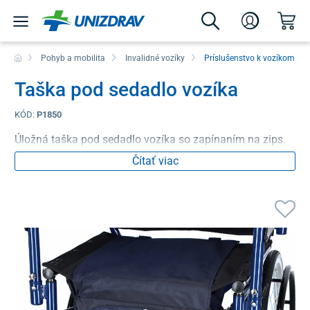
Pohyb a mobilita
Invalidné vozíky
Príslušenstvo k vozíkom
Taška pod sedadlo vozíka
KÓD:
P1850
Úložná taška pod sedadlo vozíka so zapínaním na zips.
Čítať viac