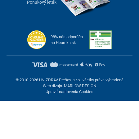
Ponukový leták
98% nás odporúča
na Heureka.sk
© 2010-2026 UNIZDRAV Prešov, s.r.o., všetky práva vyhradené
Web dizajn: MARLOW DESIGN
Upraviť nastavenia Cookies
Nastavenie cookies
Tieto stránky využívajú cookies. Niektoré sú nevyhnutné pre
správne fungovanie stránky, iné môžeme používať len s vaším