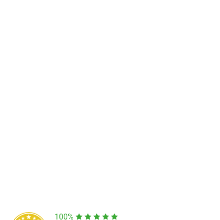
Predajňa a výdajné miesto Poprad
Námestie Sv. Egídia 2950, Poprad
052/77 818 99
poprad@unizdrav.sk
Pondelok – Piatok:
08:00 –
16:30
Dostupnosť:
Nedostupné
100%