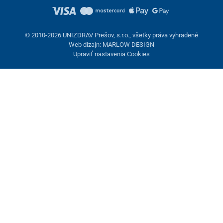
© 2010-2026 UNIZDRAV Prešov, s.r.o., všetky práva vyhradené
Web dizajn: MARLOW DESIGN
Upraviť nastavenia Cookies
Nastavenie cookies
Tieto stránky využívajú cookies. Niektoré sú nevyhnutné pre
správne fungovanie stránky, iné môžeme používať len s vaším
súhlasom. Máte možnosť odmietnuť voliteľné cookies.
Odmietnuť.
Nevyhnutne potrebné
Výkonnosť
Marketingové cookies