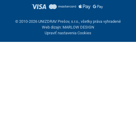
© 2010-2026 UNIZDRAV Prešov, s.r.o., všetky práva vyhradené
Web dizajn: MARLOW DESIGN
Upraviť nastavenia Cookies
Nastavenie cookies
Tieto stránky využívajú cookies. Niektoré sú nevyhnutné pre
správne fungovanie stránky, iné môžeme používať len s vaším
súhlasom. Máte možnosť odmietnuť voliteľné cookies.
Odmietnuť.
Nevyhnutne potrebné
Výkonnosť
Marketingové cookies