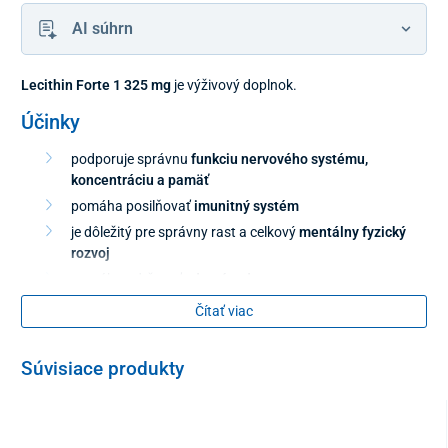
AI súhrn
Lecithin Forte 1 325 mg
je výživový doplnok.
Účinky
podporuje správnu
funkciu nervového systému,
koncentráciu a pamäť
pomáha posilňovať
imunitný systém
je dôležitý pre správny rast a celkový
mentálny fyzický
rozvoj
pomáha udržovať
zdravé srdce
Čítať viac
Lecithin
podporuje správnu funkciu kardiovaskulárneho systému
a tiež pomáha udržiavať správnu hladinu cholesterolu v krvi.
Súvisiace produkty
Dávkovanie
1 – 2 tablety denne