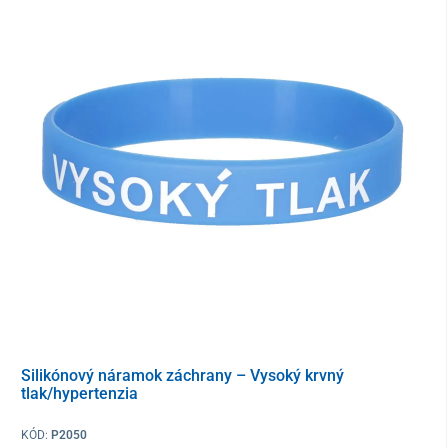
Obsah
90 + 30 tabliet zadarmo
Tento produkt je dodávaný v ochrannom obale. V súlade s § 19
ods. 1 písm. e) zákona o ochrane spotrebiteľa nie je možné po
porušení ochranného obalu odstúpiť od kúpnej zmluvy, keďže ide
o tovar, ktorý z dôvodu ochrany zdravia a hygieny nie je vhodné
vrátiť po jeho otvorení a použití. Výnimkou sú prípady oprávnenej
reklamácie alebo výrobnej chyby.
Silikónový náramok záchrany – Vysoký krvný
tlak/hypertenzia
KÓD:
P2050