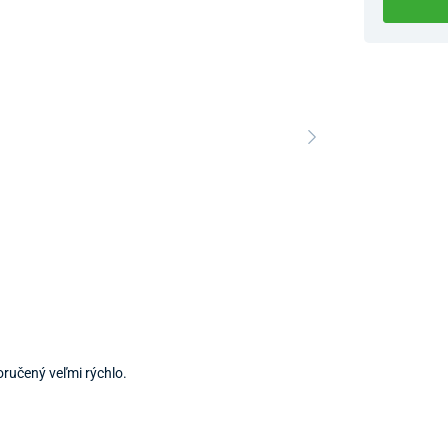
Dostupnosť 
Nový Preda
ručený veľmi rýchlo.
Predajňa a 