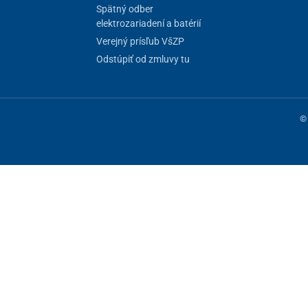
Spätný odber
elektrozariadení a batérií
Verejný prísľub VšZP
Odstúpiť od zmluvy tu
© 
ne fungovanie stránky, iné môžeme používať len s vaším súhlasom. Máte 