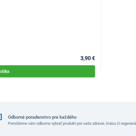
Aidplast chladi
KÓD:
P4768
Skladom >10ks
Môžete mať 10.08
3,90 €
ošíka
Odborné poradenstvo pre každého
Pomôžeme vám odborne vybrať produkt pre vaše zdravie, krásu či regenerá