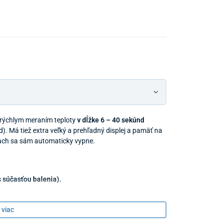
Predajňa a
 rýchlym meraním teploty
v dĺžke 6 – 40 sekúnd
). Má tiež extra veľký a prehľadný displej a pamäť na
ach sa sám automaticky vypne.
 súčasťou balenia).
 viac