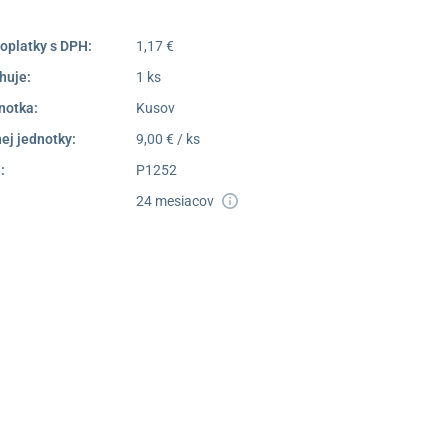
oplatky s DPH:
1,17 €
huje:
1 ks
notka:
Kusov
ej jednotky:
9,00 € / ks
:
P1252
24 mesiacov