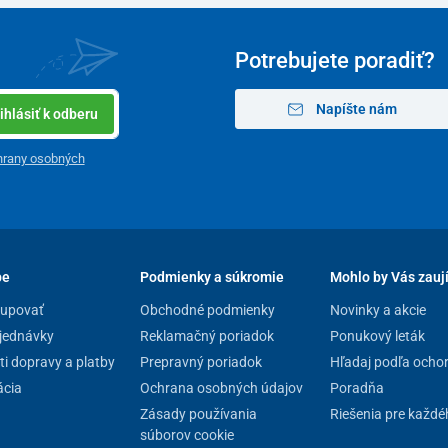
Potrebujete poradiť?
Napíšte nám
ihlásiť k odberu
hrany osobných
pe
Podmienky a súkromie
Mohlo by Vás zauj
kupovať
Obchodné podmienky
Novinky a akcie
jednávky
Reklamačný poriadok
Ponukový leták
i dopravy a platby
Prepravný poriadok
Hľadaj podľa ocho
cia
Ochrana osobných údajov
Poradňa
Zásady používania
Riešenia pre každé
súborov cookie