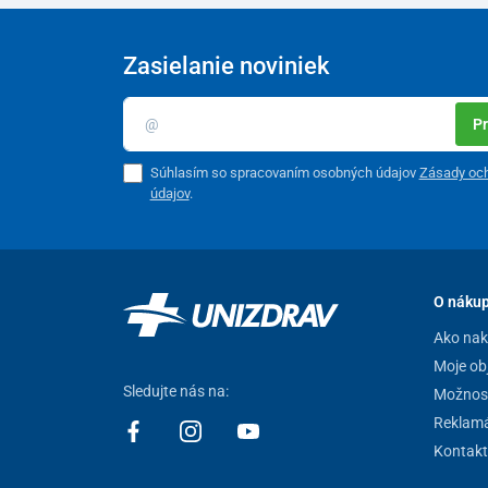
Zasielanie noviniek
Pr
Súhlasím so spracovaním osobných údajov
Zásady oc
údajov
.
O náku
Ako na
Moje ob
Sledujte nás na:
Možnost
Reklamá
Kontakt