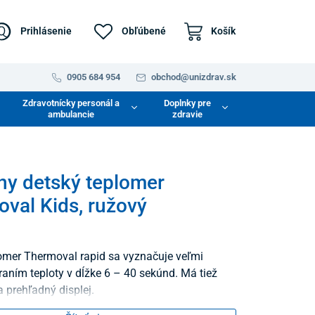
Prihlásenie
Obľúbené
Košík
0905 684 954
obchod@unizdrav.sk
Zdravotnícky personál a
Doplnky pre
ambulancie
zdravie
lny detský teplomer
val Kids, ružový
omer Thermoval rapid sa vyznačuje veľmi
aním teploty v dĺžke 6 – 40 sekúnd. Má tiež
a prehľadný displej.