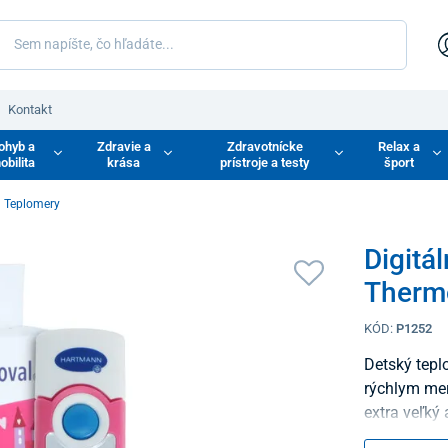
Kontakt
ohyb a
Zdravie a
Zdravotnícke
Relax a
obilita
krása
prístroje a testy
šport
Teplomery
Digitá
Thermo
KÓD:
P1252
Detský tepl
rýchlym mer
extra veľký 