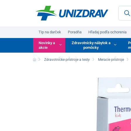
Tip na darček
Poradňa
Hľadaj podľa ochorenia
Novinky a
Zdravotnícky nábytok a
P
akcie
pomôcky
m
Zdravotnícke prístroje a testy
Meracie prístroje