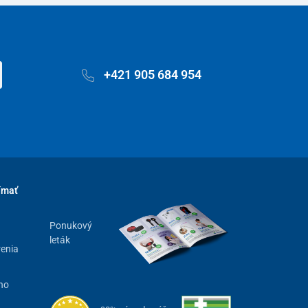
+421 905 684 954
ímať
Ponukový
leták
renia
ho