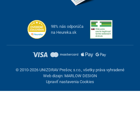
98% nás odporúča
na Heureka.sk
© 2010-2026 UNIZDRAV Prešov, s.r.o., všetky práva vyhradené
Web dizajn: MARLOW DESIGN
Upraviť nastavenia Cookies
Nastavenie cookies
Tieto stránky využívajú cookies. Niektoré sú nevyhnutné pre
správne fungovanie stránky, iné môžeme používať len s vaším
súhlasom. Máte možnosť odmietnuť voliteľné cookies.
Odmietnuť.