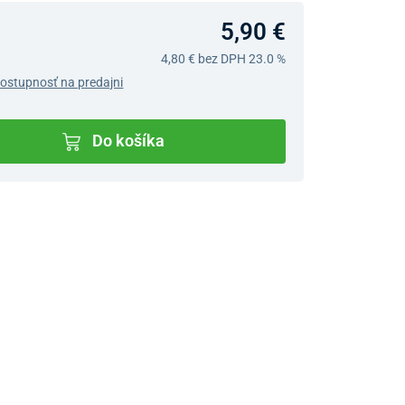
5,90 €
4,80 €
bez DPH 23.0 %
dostupnosť na predajni
Do košíka
v predajniach
jný Showroom Bratislava
Ivanská cesta 4337/2,
Bratislava
0903 942 779, 02/222 009
31
bratislava@unizdrav.sk