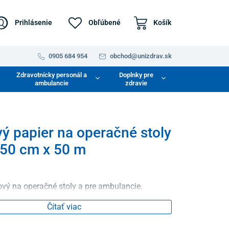
Prihlásenie
Obľúbené
Košík
0905 684 954
obchod@unizdrav.sk
Zdravotnícky personál a
Doplnky pre
ambulancie
zdravie
ý papier na operačné stoly
y 50 cm x 50 m
ový na operačné stoly a pre ambulancie.
Čítať viac