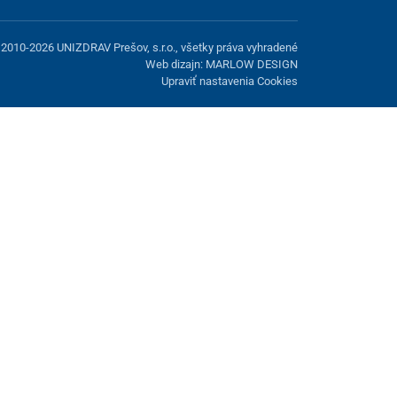
2010-2026 UNIZDRAV Prešov, s.r.o., všetky práva vyhradené
Web dizajn: MARLOW DESIGN
Upraviť nastavenia Cookies
možnosť odmietnuť voliteľné cookies.
Odmietnuť.