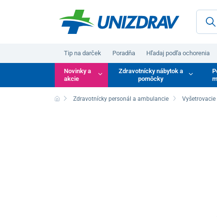
Tip na darček
Poradňa
Hľadaj podľa ochorenia
Novinky a
Zdravotnícky nábytok a
P
akcie
pomôcky
m
Zdravotnícky personál a ambulancie
Vyšetrovacie