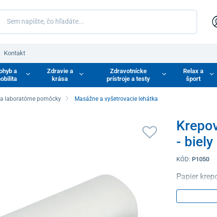
Kontakt
ohyb a
Zdravie a
Zdravotnícke
Relax a
obilita
krása
prístroje a testy
šport
 a laboratórne pomôcky
Masážne a vyšetrovacie lehátka
Krepov
- biel
KÓD:
P1050
Papier krep