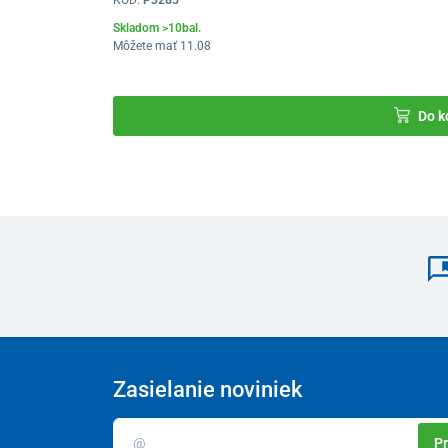
KÓD:
P3285
Skladom >10bal.
Môžete mať 11.08
Do k
Zasielanie noviniek
Pr