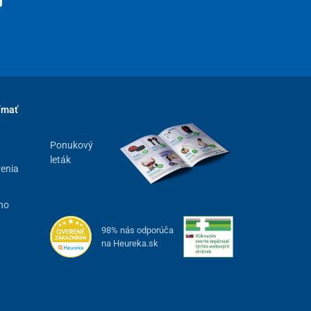
ímať
Ponukový
leták
renia
ho
98% nás odporúča
na Heureka.sk