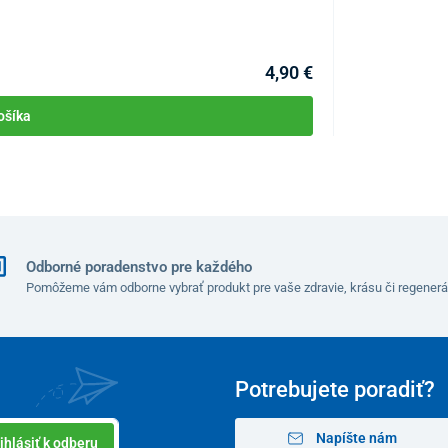
KÓD:
P3422
Skladom >10ks
Môžete mať 11.08
4,90 €
ošíka
Odborné poradenstvo pre každého
Pomôžeme vám odborne vybrať produkt pre vaše zdravie, krásu či regenerá
Potrebujete poradiť?
Napíšte nám
ihlásiť k odberu