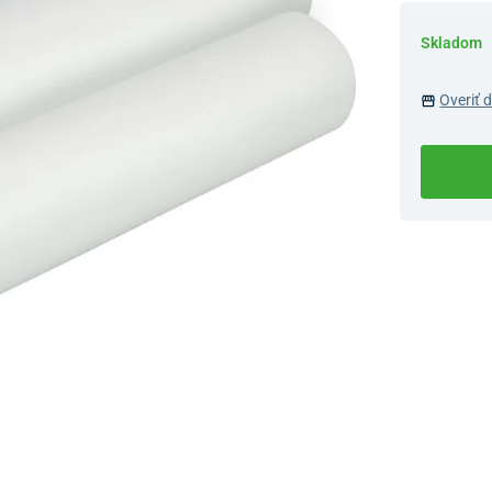
Skladom
Overiť 
Dostupnosť 
Nový Preda