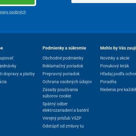
hrany osobných
pe
Podmienky a súkromie
Mohlo by Vás zauj
kupovať
Obchodné podmienky
Novinky a akcie
jednávky
Reklamačný poriadok
Ponukový leták
i dopravy a platby
Prepravný poriadok
Hľadaj podľa ocho
cia
Ochrana osobných údajov
Poradňa
Zásady používania
Riešenia pre každé
súborov cookie
Spätný odber
elektrozariadení a batérií
Verejný prísľub VšZP
Odstúpiť od zmluvy tu