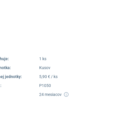
Poprad
052/77 818 99
poprad@unizdrav.sk
Pondelok –
08:00 –
Piatok:
16:30
Dostupnosť:
Nedostupné
huje:
1 ks
notka:
Kusov
ej jednotky:
5,90 € / ks
:
P1050
24 mesiacov