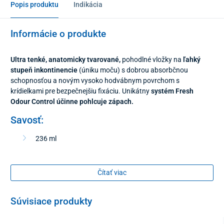
Popis produktu
Indikácia
Informácie o produkte
Ultra tenké, anatomicky tvarované,
pohodlné vložky na
ľahký
stupeň inkontinencie
(úniku moču) s dobrou absorbčnou
schopnosťou a novým vysoko hodvábnym povrchom s
krídielkami pre bezpečnejšiu fixáciu. Unikátny
systém Fresh
Odour Control účinne pohlcuje zápach.
Savosť:
236 ml
Rozmery:
Čítať viac
25,6 x 9,8 cm
Súvisiace produkty
Balenie: