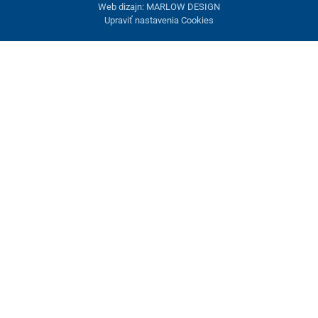
Web dizajn: MARLOW DESIGN
Upraviť nastavenia Cookies
Nastavenie cookies
Tieto stránky využívajú cookies. Niektoré sú nevyhnutné pre
správne fungovanie stránky, iné môžeme používať len s vaším
súhlasom. Máte možnosť odmietnuť voliteľné cookies.
Odmietnuť.
Nevyhnutne potrebné
Výkonnosť
Marketingové cookies
Prijať všetko
Spravovať nastavenia
Uložiť a zavrieť