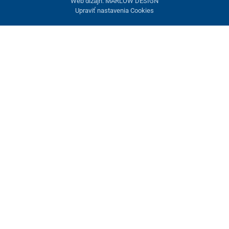
Web dizajn: MARLOW DESIGN
Upraviť nastavenia Cookies
Nastavenie cookies
Tieto stránky využívajú cookies. Niektoré sú nevyhnutné pre
správne fungovanie stránky, iné môžeme používať len s vaším
súhlasom. Máte možnosť odmietnuť voliteľné cookies.
Odmietnuť.
Nevyhnutne potrebné
Výkonnosť
Marketingové cookies
Prijať všetko
Spravovať nastavenia
Uložiť a zavrieť