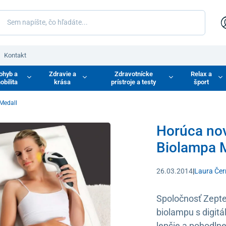
Kontakt
ohyb a
Zdravie a
Zdravotnícke
Relax a
obilita
krása
prístroje a testy
šport
Medall
Horúca no
Biolampa 
26.03.2014
|
Laura Če
Spoločnosť Zepte
biolampu s digit
lepšie a pohodlne