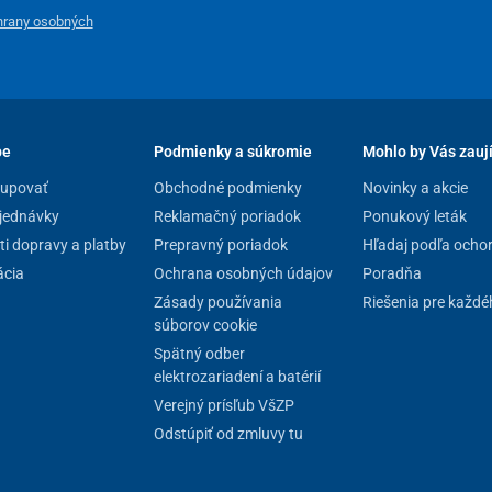
hrany osobných
pe
Podmienky a súkromie
Mohlo by Vás zauj
kupovať
Obchodné podmienky
Novinky a akcie
jednávky
Reklamačný poriadok
Ponukový leták
i dopravy a platby
Prepravný poriadok
Hľadaj podľa ocho
cia
Ochrana osobných údajov
Poradňa
Zásady používania
Riešenia pre každé
súborov cookie
Spätný odber
elektrozariadení a batérií
Verejný prísľub VšZP
Odstúpiť od zmluvy tu