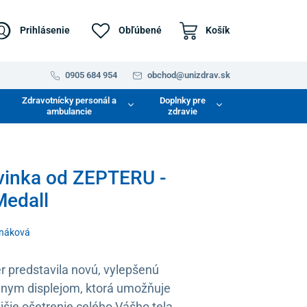
Prihlásenie
Obľúbené
Košík
0905 684 954
obchod@unizdrav.sk
Zdravotnícky personál a
Doplnky pre
ambulancie
zdravie
vinka od ZEPTERU -
Medall
rnáková
r predstavila novú, vylepšenú
álnym displejom, ktorá umožňuje
jšie ošetrenie celého Vášho tela.