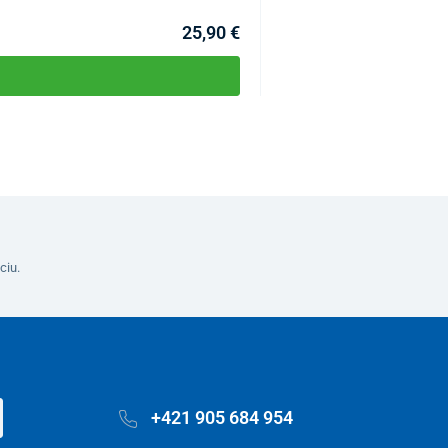
Môžete mať 11.08
25,90 €
ciu.
+421 905 684 954