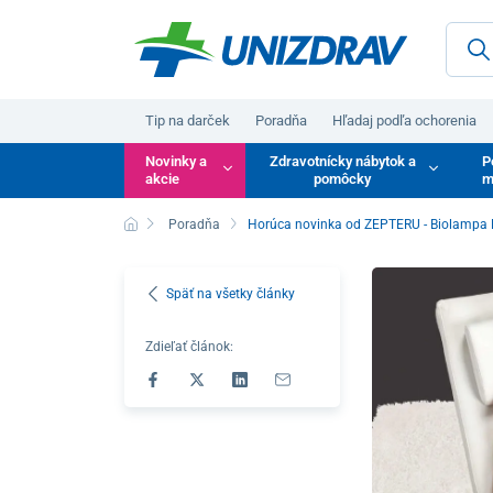
Tip na darček
Poradňa
Hľadaj podľa ochorenia
Novinky a
Zdravotnícky nábytok a
P
akcie
pomôcky
m
Poradňa
Horúca novinka od ZEPTERU - Biolampa 
Späť na všetky články
Zdieľať článok: