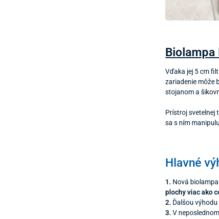
Biolampa
Vďaka jej 5 cm fi
zariadenie môže b
stojanom a šikov
Prístroj svetelne
sa s ním manipulu
Hlavné vý
1.
Nová biolampa m
plochy viac ako c
2.
Ďalšou výhodu b
3.
V neposlednom r