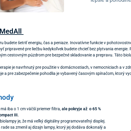
 MedAll
ltru budete šetriť energiu, čas a peniaze. Inovatívne funkcie v pohotovost
yť pripravené pre liečbu kedykoľvek budete chcieť bez plytvania energie. 
ným cestovným púzdrom pre bezpečné skladovanie a prepravu. Táto bi
j terapie je navrhnutý pre použitie v domácnostiach, v nemocniciach a v
je a pre zabezpečenie pohodlia je vybavený časovým spínačom, ktorý vy
hody
á iba o 1 cm väčší priemer filtra,
ale pokryje až o 65 %
ompact III.
iolampy je, že má veľký digitálny programovateľný displej.
ade sa zmenil aj dizajn lampy, ktorý jej dodáva dokonalý a