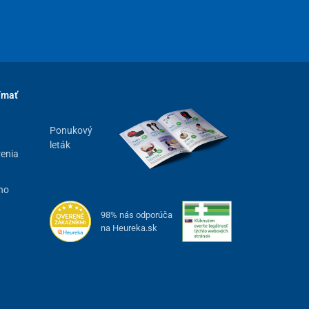
ímať
Ponukový
leták
renia
ho
98% nás odporúča
na Heureka.sk