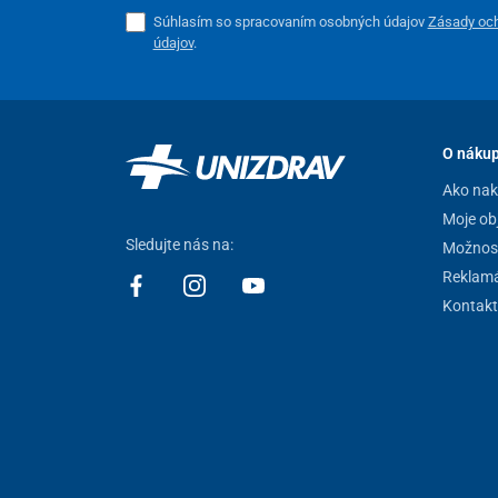
Súhlasím so spracovaním osobných údajov
Zásady oc
údajov
.
O náku
Ako na
Moje ob
Sledujte nás na:
Možnost
Reklamá
Kontakt