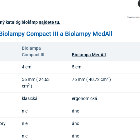
.
tný katalóg biolámp
najdete tu.
Biolampy Compact III a Biolampy MedAll
Biolampa
Compact III
Biolampa MedAll
4 cm
5 cm
2
56 mm ( 24,63
76 mm ( 40,72 cm
)
2
cm
)
klasická
ergonomická
l
nie
áno
ory
nie
áno
nie
áno