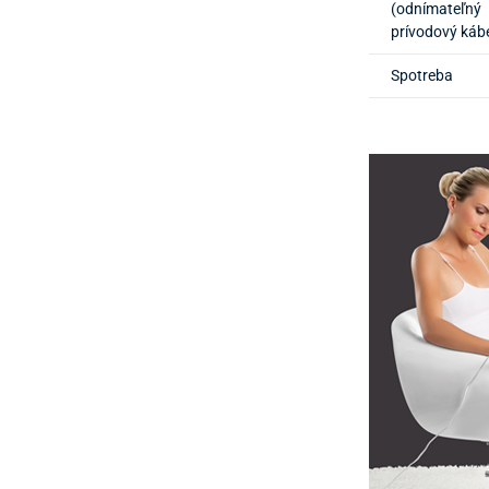
(odnímateľný
prívodový kábe
Spotreba