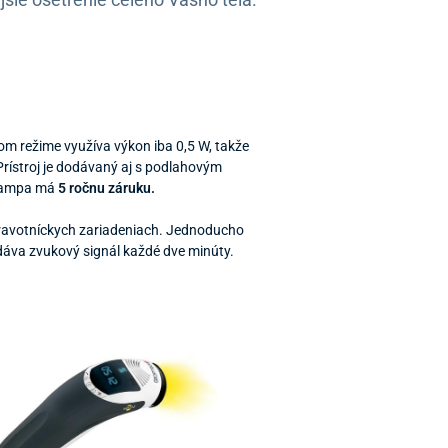
nom režime využíva výkon iba 0,5 W, takže
Prístroj je dodávaný aj s podlahovým
olampa má
5 ročnu záruku.
 zdravotníckych zariadeniach. Jednoducho
dáva zvukový signál každé dve minúty.