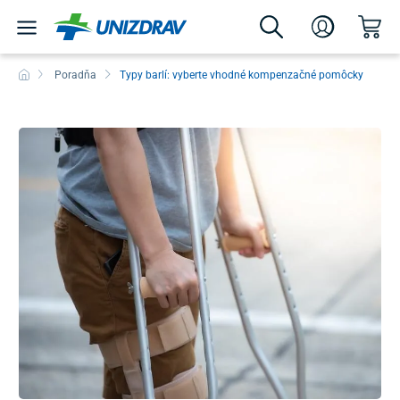
Poradňa
Typy barlí: vyberte vhodné kompenzačné pomôcky