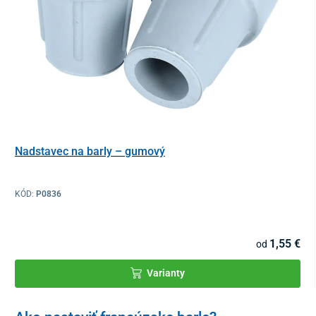
Nadstavec na barly – gumový
KÓD:
P0836
1,55 €
od
Varianty