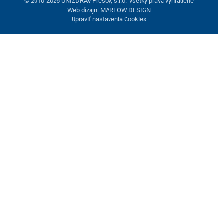
© 2010-2026 UNIZDRAV Prešov, s.r.o., všetky práva vyhradené
Web dizajn: MARLOW DESIGN
Upraviť nastavenia Cookies
Nastavenie cookies
Tieto stránky využívajú cookies. Niektoré sú nevyhnutné pre
správne fungovanie stránky, iné môžeme používať len s vaším
súhlasom. Máte možnosť odmietnuť voliteľné cookies.
Odmietnuť.
Nevyhnutne potrebné
Výkonnosť
Marketingové cookies
Prijať všetko
Spravovať nastavenia