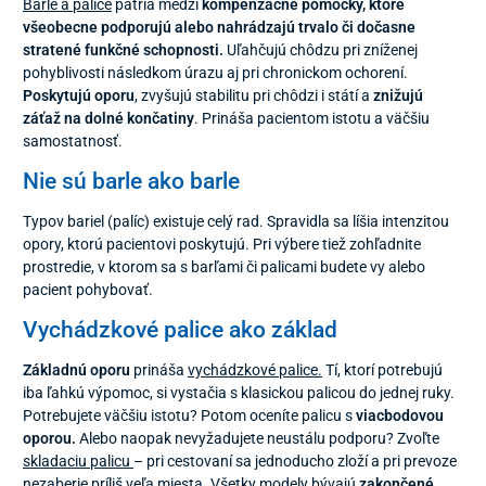
Barle a palice
patria medzi
kompenzačné pomôcky, ktoré
všeobecne podporujú alebo nahrádzajú trvalo či dočasne
stratené funkčné schopnosti.
Uľahčujú chôdzu pri zníženej
pohyblivosti následkom úrazu aj pri chronickom ochorení.
Poskytujú oporu
, zvyšujú stabilitu pri chôdzi i státí a
znižujú
záťaž na dolné končatiny
. Prináša pacientom istotu a väčšiu
samostatnosť.
Nie sú barle ako barle
Typov bariel (palíc) existuje celý rad. Spravidla sa líšia intenzitou
opory, ktorú pacientovi poskytujú. Pri výbere tiež zohľadnite
prostredie, v ktorom sa s barľami či palicami budete vy alebo
pacient pohybovať.
Vychádzkové palice ako základ
Základnú oporu
prináša
vychádzkové palice.
Tí, ktorí potrebujú
iba ľahkú výpomoc, si vystačia s klasickou palicou do jednej ruky.
Potrebujete väčšiu istotu? Potom oceníte palicu s
viacbodovou
oporou.
Alebo naopak nevyžadujete neustálu podporu? Zvoľte
skladaciu palicu
– pri cestovaní sa jednoducho zloží a pri prevoze
nezaberie príliš veľa miesta. Všetky modely bývajú
zakončené