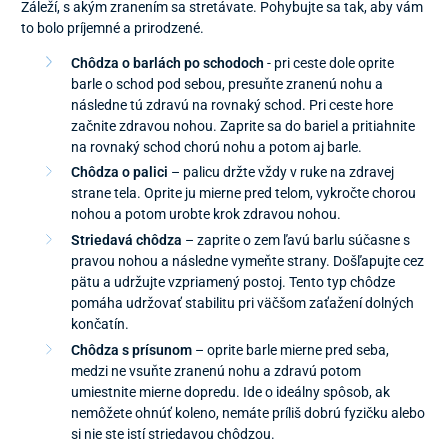
Záleží, s akým zranením sa stretávate. Pohybujte sa tak, aby vám
to bolo príjemné a prirodzené.
Chôdza o barlách po schodoch
- pri ceste dole oprite
barle o schod pod sebou, presuňte zranenú nohu a
následne tú zdravú na rovnaký schod. Pri ceste hore
začnite zdravou nohou. Zaprite sa do bariel a pritiahnite
na rovnaký schod chorú nohu a potom aj barle.
Chôdza o palici
– palicu držte vždy v ruke na zdravej
strane tela. Oprite ju mierne pred telom, vykročte chorou
nohou a potom urobte krok zdravou nohou.
Striedavá chôdza
– zaprite o zem ľavú barlu súčasne s
pravou nohou a následne vymeňte strany. Došľapujte cez
pätu a udržujte vzpriamený postoj. Tento typ chôdze
pomáha udržovať stabilitu pri väčšom zaťažení dolných
končatín.
Chôdza s prísunom
– oprite barle mierne pred seba,
medzi ne vsuňte zranenú nohu a zdravú potom
umiestnite mierne dopredu. Ide o ideálny spôsob, ak
nemôžete ohnúť koleno, nemáte príliš dobrú fyzičku alebo
si nie ste istí striedavou chôdzou.