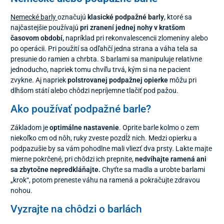
Nemecké barly
označujú
klasické podpažné barly
, ktoré sa
najčastejšie používajú
pri zranení jednej nohy v kratšom
časovom období,
napríklad pri rekonvalescencii zlomeniny alebo
po operácii. Pri použití sa odľahčí jedna strana a váha tela sa
presunie do ramien a chrbta. S barlami sa manipuluje relatívne
jednoducho, napriek tomu chvíľu trvá, kým si na ne pacient
zvykne. Aj napriek
polstrovanej podpažnej opierke
môžu pri
dlhšom státí alebo chôdzi nepríjemne tlačiť pod pažou.
Ako používať podpažné barle?
Základom je
optimálne nastavenie
. Oprite barle kolmo o zem
niekoľko cm od nôh, ruky zveste pozdĺž nich. Medzi opierku a
podpazušie by sa vám pohodlne mali vliezť dva prsty. Lakte majte
mierne pokrčené, pri chôdzi ich prepnite,
nedvíhajte ramená ani
sa zbytočne nepredkláňajte.
Chyťte sa madla a urobte barlami
„krok“, potom preneste váhu na ramená a pokračujte zdravou
nohou.
Vyzrajte na chôdzi o barlách