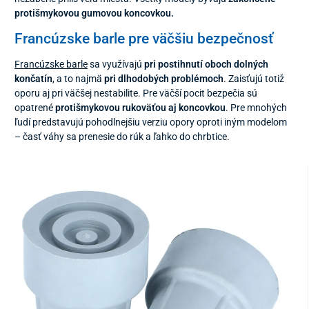
protišmykovou gumovou koncovkou.
Francúzske barle pre väčšiu bezpečnosť
Francúzske barle
sa využívajú
pri postihnutí oboch dolných
končatín
, a to najmä
pri dlhodobých problémoch
. Zaisťujú totiž
oporu aj pri väčšej nestabilite. Pre väčší pocit bezpečia sú
opatrené
protišmykovou rukoväťou aj koncovkou
. Pre mnohých
ľudí predstavujú pohodlnejšiu verziu opory oproti iným modelom
– časť váhy sa prenesie do rúk a ľahko do chrbtice.