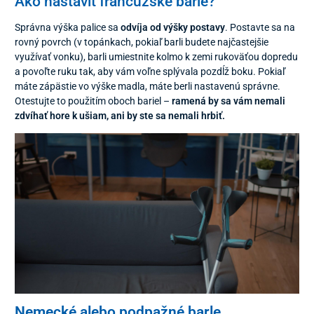
Ako nastaviť francúzske barle?
Správna výška palice sa
odvíja od výšky postavy
. Postavte sa na
rovný povrch (v topánkach, pokiaľ barli budete najčastejšie
využívať vonku), barli umiestnite kolmo k zemi rukoväťou dopredu
a povoľte ruku tak, aby vám voľne splývala pozdĺž boku. Pokiaľ
máte zápästie vo výške madla, máte berli nastavenú správne.
Otestujte to použitím oboch bariel –
ramená by sa vám nemali
zdvíhať hore k ušiam, ani by ste sa nemali hrbiť.
Nemecké alebo podpažné barle