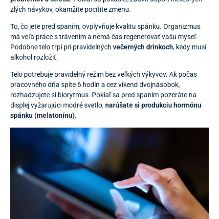
zlých návykov, okamžite pocítite zmenu.
To, čo jete pred spaním, ovplyvňuje kvalitu spánku. Organizmus
má veľa práce s trávením a nemá čas regenerovať vašu myseľ.
Podobne telo trpí pri pravidelných
večerných drinkoch
, kedy musí
alkohol rozložiť.
Telo potrebuje pravidelný režim bez veľkých výkyvov. Ak počas
pracovného dňa spíte 6 hodín a cez víkend dvojnásobok,
rozhadzujete si biorytmus. Pokiaľ sa pred spaním pozeráte na
displej vyžarujúci modré svetlo,
narúšate si produkciu hormónu
spánku (melatonínu).