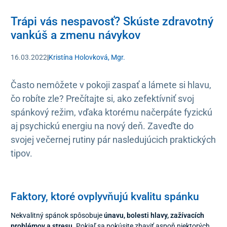
Trápi vás nespavosť? Skúste zdravotný
vankúš a zmenu návykov
16.03.2022
|
Kristína Holovková, Mgr.
Často nemôžete v pokoji zaspať a lámete si hlavu,
čo robíte zle? Prečítajte si, ako zefektívniť svoj
spánkový režim, vďaka ktorému načerpáte fyzickú
aj psychickú energiu na nový deň. Zaveďte do
svojej večernej rutiny pár nasledujúcich praktických
tipov.
Faktory, ktoré ovplyvňujú kvalitu spánku
Nekvalitný spánok spôsobuje
únavu, bolesti hlavy, zažívacích
problémov a stresu
. Pokiaľ sa pokúsite zbaviť aspoň niektorých