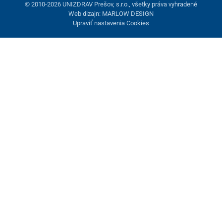
© 2010-2026 UNIZDRAV Prešov, s.r.o., všetky práva vyhradené
Web dizajn: MARLOW DESIGN
Upraviť nastavenia Cookies
Nastavenie cookies
Tieto stránky využívajú cookies. Niektoré sú nevyhnutné pre
správne fungovanie stránky, iné môžeme používať len s vaším
súhlasom. Máte možnosť odmietnuť voliteľné cookies.
Odmietnuť.
Nevyhnutne potrebné
Výkonnosť
Marketingové cookies
Prijať všetko
Spravovať nastavenia