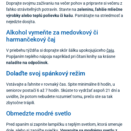
Doprajte svojmu zažívaniu na večer pohov a pripravte si večeru z
ľahko stráviteľných potravín. Stavte na
zeleninu, ľahšie mliečne
výrobky alebo teplú polievku či kašu
. Pamätajte na striedmosť a
nejedzte dosýta.
Alkohol vymeňte za medovkový či
harmančekový čaj
V priebehu týždňa si doprajte skôr šálku upokojujúceho
čaju
.
Popíjaním teplého nápoja napríklad pri čítaní knihy sa krásne
naladíte na odpočinok.
Dolaďte svoj spánkový režim
Vstávajte a ľahnite v rovnaký čas. Spite minimálne 8 hodín, u
seniorov postačí 6 až 7 hodín. Skúste to vydržať aspoň 21 dní a
uvidíte, že potom nebudete rozumieť tomu, prečo ste sa tak
zbytočne trápili.
Obmedzte modré svetlo
Pred spaním si zapnite lampičku s teplým svetlom, ktorá smeruje
dole, alebo si zapáľte sviečku.
Vyvarujte sa modrému svetlu z