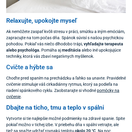
Relaxujte, upokojte myseľ
Ak nemôžete zaspať kvôli stresu v práci, smútku a iným emóciám,
zapracujte na tom počas dňa. Spánok súvisí s našou psychickou
pohodou. Pokiaľ vás niečo dlhodobo trápi,
vyhľadajte terapeuta
alebo psychológa.
Pomáha aj
meditácia
alebo iné upokojujúce
techniky, ktorá vás zbaví negatívnych myšlienok.
Cvičte a hýbte sa
Choďte pred spaním na prechádzku a ľahko sa unavte. Pravidelné
cvičenie stimuluje váš cirkadiánny rytmus, ktorý sa podieľa na
riadení spánkového cyklu. Zaobstarajte si vhodné
pomôcky na
cvičenie
.
Dbajte na ticho, tmu a teplo v spálni
Vytvorte si tie najlepšie možné podmienky na zdravé spanie. Spite
pokiaľ možno v tichej izbe. V priebehu dňa v spálni vetrajte, ale
tiež sa snažte udržať rovnakú teplotu
okolo 20 °C
. Na noc