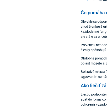
Čo pomáha n
Obvykle sa odporú
vhod
členková ort
každodenné fungo
ale stále sa chce
Prevenciu nepodce
členky spôsobujú 
Obdobné pomôcky p
oblasť môžete a
Bolestivé miesta
tejpovaním
nemát
Ako liečiť z
Liečbu podporíte 
späť do formy čo 
ochorenie vyžadov