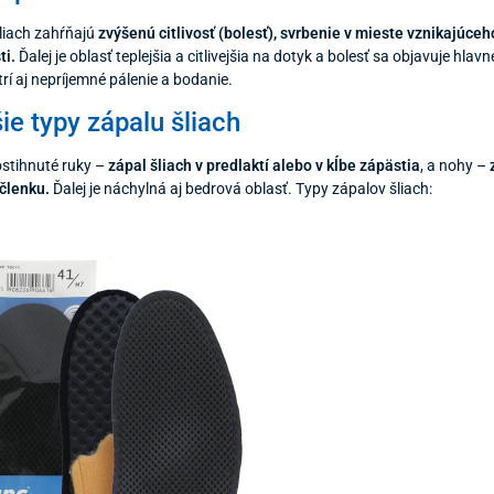
liach zahŕňajú
zvýšenú citlivosť (bolesť), svrbenie v mieste vznikajúce
ti.
Ďalej je oblasť teplejšia a citlivejšia na dotyk a bolesť sa objavuje hlav
rí aj nepríjemné pálenie a bodanie.
ie typy zápalu šliach
ostihnuté ruky –
zápal šliach v predlaktí alebo v kĺbe zápästia
, a nohy –
 členku.
Ďalej je náchylná aj bedrová oblasť. Typy zápalov šliach: