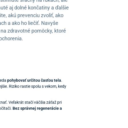
té aj dolné končatiny a ďalšie
tite, akú prevenciu zvoliť, ako
ach a ako ho liečiť. Navyše
y na zdravotné pomôcky, ktoré
 ochorenia.
 teda
pohybovať určitou časťou tela
.
šie. Riziko rastie spolu s vekom, kedy
nať. Veľakrát stačí väčšia záťaž pri
čítači.
Bez správnej regenerácie a