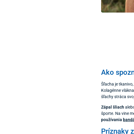
Ako spozn
Šľacha je tkanivo,
Kolagénne vlákna 
šľachy stráca svo
Zápal šliach
alebo
športe. Na vine mô
používania
bandá
Príznaky z