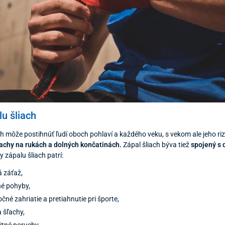
lu šliach
ch môže postihnúť ľudí oboch pohlaví a každého veku, s vekom ale jeho ri
ľachy na rukách a dolných končatinách.
Zápal šliach býva tiež
spojený s 
y zápalu šliach patrí:
 záťaž,
é pohyby,
čné zahriatie a pretiahnutie pri športe,
 šľachy,
itné poruchy.