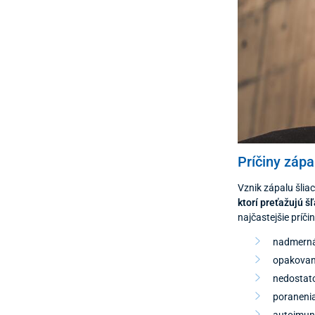
Príčiny zápa
Vznik zápalu šlia
ktorí preťažujú š
najčastejšie príčin
nadmerná
opakovan
nedostato
poranenia
autoimun