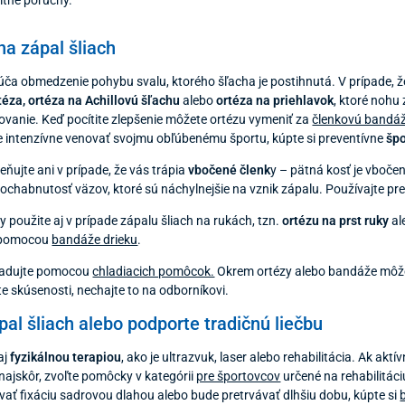
a zápal šliach
ča obmedzenie pohybu svalu, ktorého šľacha je postihnutá. V prípade, že 
éza, ortéza na Achillovú šľachu
alebo
ortéza na priehlavok
, ktoré nohu 
vanie. Keď pocítite zlepšenie môžete ortézu vymeniť za
členkovú bandáž
te intenzívne venovať svojmu obľúbenému športu, kúpte si preventívne
špo
ňujte ani v prípade, že vás trápia
vbočené členk
y – pätná kosť je vboče
ochabnutosť väzov, ktoré sú náchylnejšie na vznik zápalu. Používajte pr
oužite aj v prípade zápalu šliach na rukách, tzn.
ortézu na prst ruky
al
j pomocou
bandáže drieku
.
 ľadujte pomocou
chladiacich pomôcok.
Okrem ortézy alebo bandáže môžet
e skúsenosti, nechajte to na odborníkovi.
ápal šliach alebo podporte tradičnú liečbu
aj
fyzikálnou terapiou
, ako je ultrazvuk, laser alebo rehabilitácia. Ak akt
najskôr, zvoľte pomôcky v kategórii
pre športovcov
určené na rehabilitáci
ať fixáciu sadrovou dlahou alebo bude pretrvávať dlhšiu dobu, kúpte si