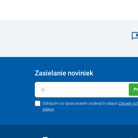
Zasielanie noviniek
Pr
Súhlasím so spracovaním osobných údajov
Zásady oc
údajov
.