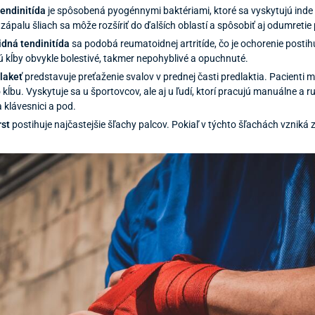
endinitída
je spôsobená pyogénnymi baktériami, ktoré sa vyskytujú inde v
 zápalu šliach sa môže rozšíriť do ďalších oblastí a spôsobiť aj odumretie
dná tendinitída
sa podobá reumatoidnej artritíde, čo je ochorenie posti
ú kĺby obvykle bolestivé, takmer nepohyblivé a opuchnuté.
lakeť
predstavuje preťaženie svalov v prednej časti predlaktia. Pacienti m
 kĺbu. Vyskytuje sa u športovcov, ale aj u ľudí, ktorí pracujú manuálne a r
a klávesnici a pod.
rst
postihuje najčastejšie šľachy palcov. Pokiaľ v týchto šľachách vzniká 