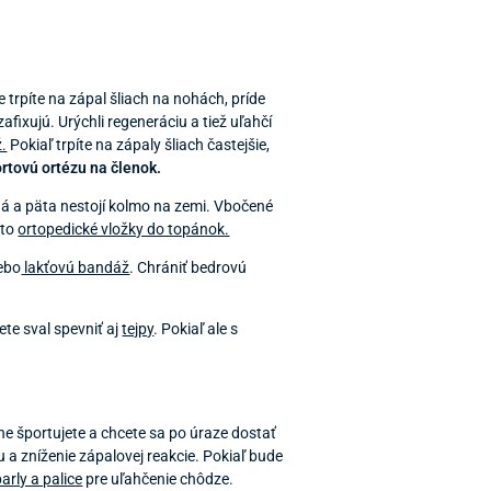
trpíte na zápal šliach na nohách, príde
zafixujú. Urýchli regeneráciu a tiež uľahčí
.
Pokiaľ trpíte na zápaly šliach častejšie,
rtovú ortézu na členok.
ná a päta nestojí kolmo na zemi. Vbočené
eto
ortopedické vložky do topánok.
ebo
lakťovú bandáž
. Chrániť bedrovú
e sval spevniť aj
tejpy
. Pokiaľ ale s
ívne športujete a chcete sa po úraze dostať
u a zníženie zápalovej reakcie. Pokiaľ bude
barly a palice
pre uľahčenie chôdze.