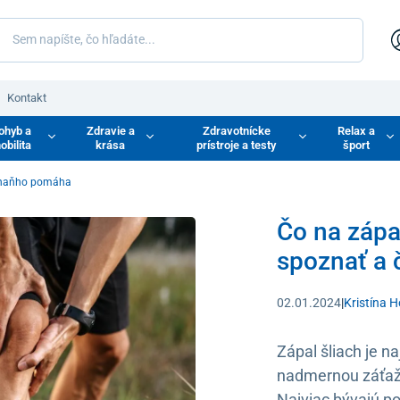
Kontakt
ohyb a
Zdravie a
Zdravotnícke
Relax a
obilita
krása
prístroje a testy
šport
o naňho pomáha
Čo na zápa
spoznať a
02.01.2024
|
Kristína 
Zápal šliach je 
nadmernou záťažou
Najviac bývajú po