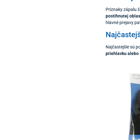
Príznaky zápalu š
postihnutej oblas
hlavné prejavy pat
Najčastejš
Najčastejšie sú p
priehlavku alebo