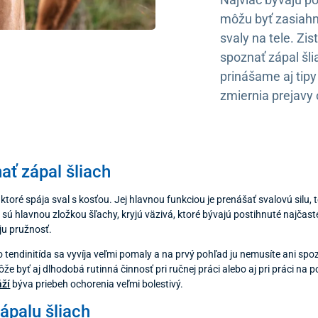
môžu byť zasiahnu
svaly na tele. Zis
spoznať zápal šli
prinášame aj tip
zmiernia prejavy
ať zápal šliach
 ktoré spája sval s kosťou. Jej hlavnou funkciou je prenášať svalovú silu,
sú hlavnou zložkou šľachy, kryjú väzivá, ktoré bývajú postihnuté najčastej
ju pružnosť.
 tendinitída sa vyvíja veľmi pomaly a na prvý pohľad ju nemusíte ani spoz
že byť aj dlhodobá rutinná činnosť pri ručnej práci alebo aj pri práci na po
ží
býva priebeh ochorenia veľmi bolestivý.
ápalu šliach