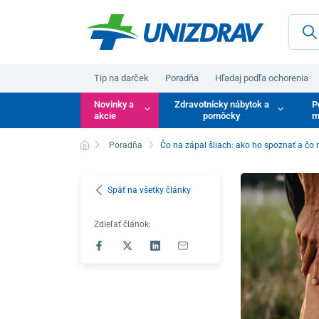
Tip na darček
Poradňa
Hľadaj podľa ochorenia
Novinky a
Zdravotnícky nábytok a
P
akcie
pomôcky
m
Poradňa
Čo na zápal šliach: ako ho spoznať a č
Späť na všetky články
Zdieľať článok: