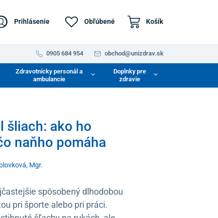
Prihlásenie
Obľúbené
Košík
0905 684 954
obchod@unizdrav.sk
Zdravotnícky personál a
Doplnky pre
ambulancie
zdravie
l šliach: ako ho
 čo naňho pomáha
Holovková, Mgr.
najčastejšie spôsobený dlhodobou
 pri športe alebo pri práci.
stihnuté šľachy na rukách, ale