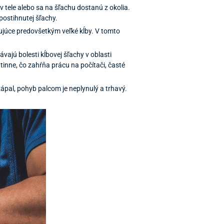
 tele alebo sa na šľachu dostanú z okolia.
 postihnutej šľachy.
hujúce predovšetkým veľké kĺby. V tomto
ávajú bolesti kĺbovej šľachy v oblasti
utinne, čo zahŕňa prácu na počítači, časté
zápal, pohyb palcom je neplynulý a trhavý.