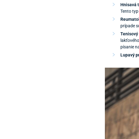
Hnisavá t
Tento typ
Reumatoi
prípade s
Tenisový 
lakťového
písanie n
Lupavý p