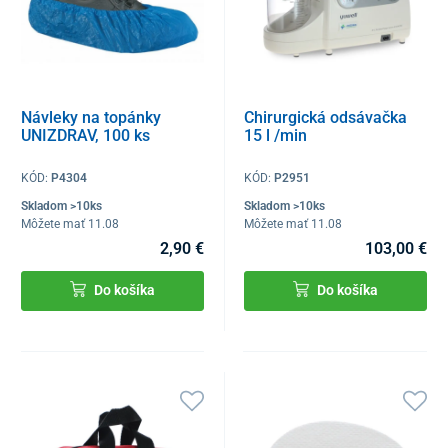
Návleky na topánky
Chirurgická odsávačka
UNIZDRAV, 100 ks
15 l /min
KÓD:
P4304
KÓD:
P2951
Skladom >10ks
Skladom >10ks
Môžete mať 11.08
Môžete mať 11.08
2,90 €
103,00 €
Do košíka
Do košíka