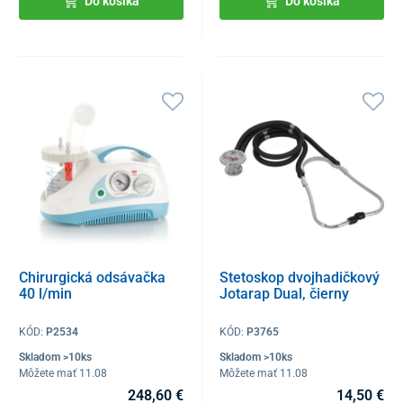
Do košíka
Do košíka
Chirurgická odsávačka
Stetoskop dvojhadičkový
40 l/min
Jotarap Dual, čierny
KÓD:
P2534
KÓD:
P3765
Skladom >10ks
Skladom >10ks
Môžete mať 11.08
Môžete mať 11.08
248,60 €
14,50 €