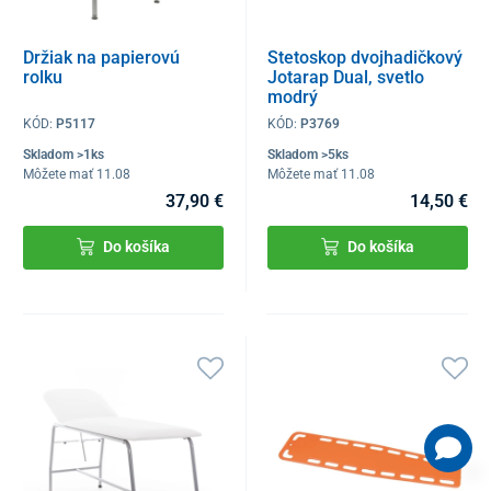
Držiak na papierovú
Stetoskop dvojhadičkový
rolku
Jotarap Dual, svetlo
modrý
KÓD:
P5117
KÓD:
P3769
Skladom >1ks
Skladom >5ks
Môžete mať 11.08
Môžete mať 11.08
37,90 €
14,50 €
Do košíka
Do košíka