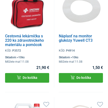
Cestovná lekárnička s
Náplasť na monitor
220 ks zdravotníckeho
glukózy Yuwell CT3
materiálu a pomôcok
KÓD:
P3572
KÓD:
P4914
Skladom >10ks
Skladom >10ks
Môžete mať 11.08
Môžete mať 11.08
21,90 €
1,50 €
Do košíka
Do košíka