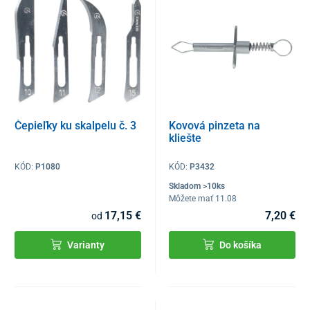
Čepieľky ku skalpelu č. 3
Kovová pinzeta na
kliešte
KÓD:
P1080
KÓD:
P3432
Skladom >10ks
Môžete mať 11.08
17,15 €
7,20 €
od
Varianty
Do košíka