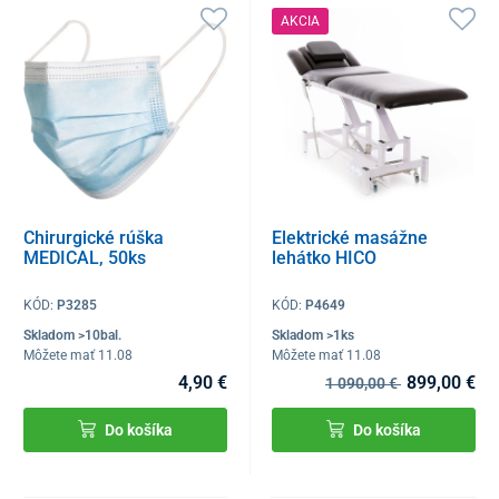
AKCIA
Chirurgické rúška
Elektrické masážne
MEDICAL, 50ks
lehátko HICO
KÓD:
P3285
KÓD:
P4649
Skladom >10bal.
Skladom >1ks
Môžete mať 11.08
Môžete mať 11.08
4,90 €
899,00 €
1 090,00 €
Do košíka
Do košíka