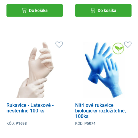
Do košíka
Do košíka
Rukavice - Latexové -
Nitrilové rukavice
nesterilné 100 ks
biologicky rozložiteľné,
100ks
KÓD:
P1698
KÓD:
P5074