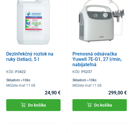
Dezinfekčný roztok na
Prenosná odsávačka
ruky čistiaci, 5 l
Yuwell 7E-G1, 27 l/min,
nabíjateľná
KÓD:
P3422
KÓD:
P5237
Skladom >10ks
Skladom >10ks
Môžete mať 11.08
Môžete mať 11.08
24,90 €
299,00 €
Do košíka
Do košíka