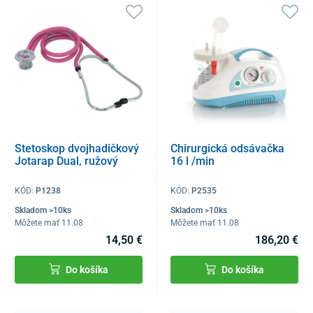
Stetoskop dvojhadičkový
Chirurgická odsávačka
Jotarap Dual, ružový
16 l /min
KÓD:
P1238
KÓD:
P2535
Skladom >10ks
Skladom >10ks
Môžete mať 11.08
Môžete mať 11.08
14,50 €
186,20 €
Do košíka
Do košíka