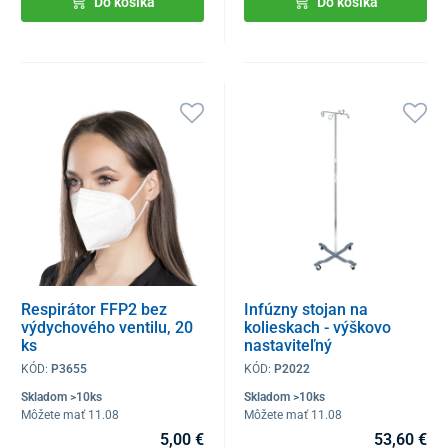
Do košíka
Do košíka
Respirátor FFP2 bez
Infúzny stojan na
výdychového ventilu, 20
kolieskach - výškovo
ks
nastaviteľný
KÓD:
P3655
KÓD:
P2022
Skladom >10ks
Skladom >10ks
Môžete mať 11.08
Môžete mať 11.08
5,00 €
53,60 €