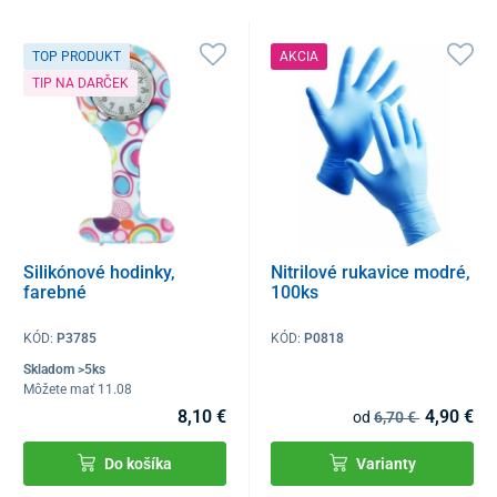
TOP PRODUKT
AKCIA
TIP NA DARČEK
Silikónové hodinky,
Nitrilové rukavice modré,
farebné
100ks
KÓD:
P3785
KÓD:
P0818
Skladom >5ks
Môžete mať 11.08
8,10 €
4,90 €
od
6,70 €
Do košíka
Varianty