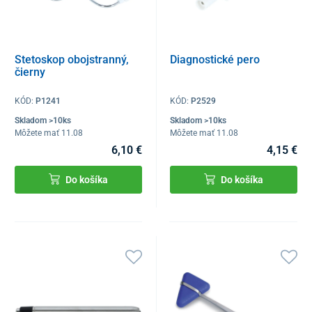
Stetoskop obojstranný,
Diagnostické pero
čierny
KÓD:
P1241
KÓD:
P2529
Skladom >10ks
Skladom >10ks
Môžete mať 11.08
Môžete mať 11.08
6,10 €
4,15 €
Do košíka
Do košíka