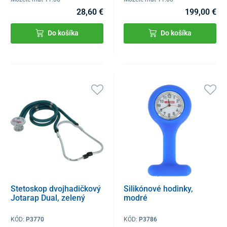
28,60 €
199,00 €
Do košíka
Do košíka
Stetoskop dvojhadičkový
Silikónové hodinky,
Jotarap Dual, zelený
modré
KÓD:
P3770
KÓD:
P3786