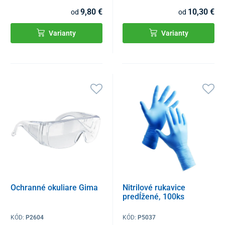
9,80 €
10,30 €
od
od
Varianty
Varianty
Ochranné okuliare Gima
Nitrilové rukavice
predĺžené, 100ks
KÓD:
P2604
KÓD:
P5037