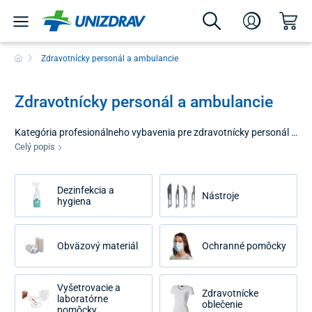
Zdravotnícky personál a ambulancie
Zdravotnícky personál a ambulancie
Kategória profesionálneho vybavenia pre zdravotnícky personál a
ambulancie predstavuje ucelené portfólio produktov určených pre
Celý popis
lekárov, zdravotné sestry a ostatných odborných pracovníkov v
zdravotníctve. Naším cieľom je poskytnúť nástroje, ktoré zvyšujú
Dezinfekcia a
efektivitu diagnostiky, zabezpečujú hygienický štandard
Nástroje
hygiena
pracoviska a zvyšujú komfort personálu pri každodennom výkone
povolania.
Obväzový materiál
Ochranné pomôcky
Vyšetrovacie a
Zdravotnícke
laboratórne
oblečenie
pomôcky