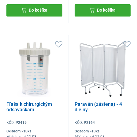
Do košíka
Do košíka
Fľaša k chirurgickým
Paraván (zástena) - 4
odsávačkám
dielny
KÓD:
P2419
KÓD:
P2164
Skladom >10ks
Skladom >10ks
Môžete mať 11.08
Môžete mať 11.08