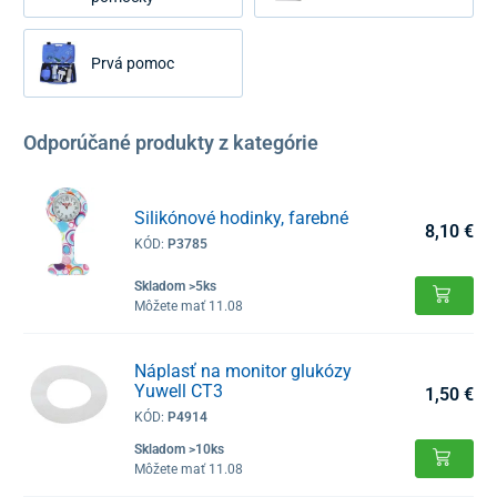
Prvá pomoc
Odporúčané produkty z kategórie
Silikónové hodinky, farebné
8,10 €
KÓD:
P3785
Skladom >5ks
Môžete mať 11.08
Náplasť na monitor glukózy
Yuwell CT3
1,50 €
KÓD:
P4914
Skladom >10ks
Môžete mať 11.08