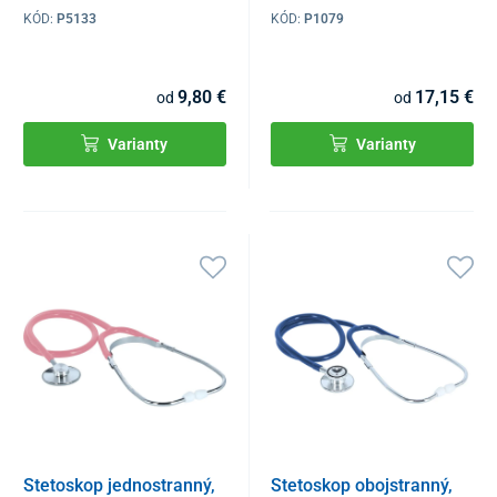
KÓD:
P5133
KÓD:
P1079
9,80 €
17,15 €
od
od
Varianty
Varianty
Stetoskop jednostranný,
Stetoskop obojstranný,