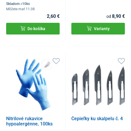
Skladom >10ks
Môžete mať 11.08
2,60 €
8,90 €
od
Do košíka
Varianty
Nitrilové rukavice
Čepieľky ku skalpelu č. 4
hypoalergénne, 100ks