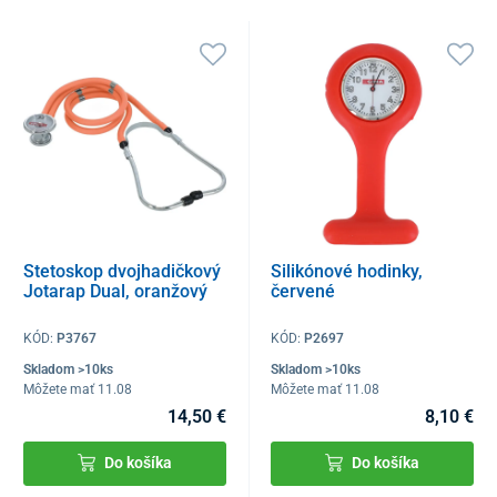
Stetoskop dvojhadičkový
Silikónové hodinky,
Jotarap Dual, oranžový
červené
KÓD:
P3767
KÓD:
P2697
Skladom >10ks
Skladom >10ks
Môžete mať 11.08
Môžete mať 11.08
14,50 €
8,10 €
Do košíka
Do košíka