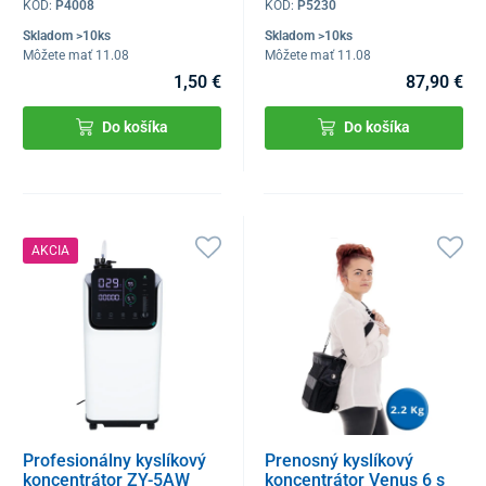
KÓD:
P4008
KÓD:
P5230
Skladom >10ks
Skladom >10ks
Môžete mať 11.08
Môžete mať 11.08
1,50 €
87,90 €
Do košíka
Do košíka
AKCIA
Profesionálny kyslíkový
Prenosný kyslíkový
koncentrátor ZY-5AW
koncentrátor Venus 6 s