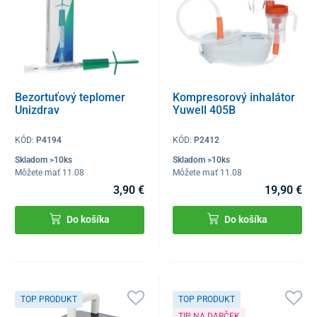
Bezortuťový teplomer
Kompresorový inhalátor
Unizdrav
Yuwell 405B
KÓD:
P4194
KÓD:
P2412
Skladom >10ks
Skladom >10ks
Môžete mať 11.08
Môžete mať 11.08
3,90 €
19,90 €
Do košíka
Do košíka
TOP PRODUKT
TOP PRODUKT
TIP NA DARČEK