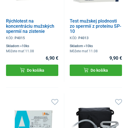
Rýchlotest na
Test mužskej plodnosti
koncentráciu mužských
zo spermií z proteínu SP-
spermií na zistenie
10
plodnosti
KÓD:
P4015
KÓD:
P4013
Skladom >10ks
Skladom >10ks
Môžete mať 11.08
Môžete mať 11.08
6,90 €
9,90 €
Do košíka
Do košíka