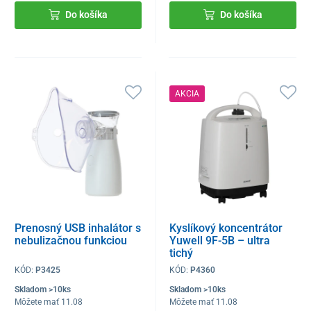
Do košíka
Do košíka
AKCIA
Prenosný USB inhalátor s
Kyslíkový koncentrátor
nebulizačnou funkciou
Yuwell 9F-5B – ultra
tichý
KÓD:
P3425
KÓD:
P4360
Skladom >10ks
Skladom >10ks
Môžete mať 11.08
Môžete mať 11.08