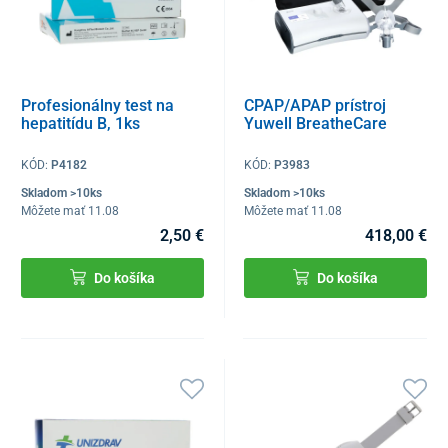
Profesionálny test na
CPAP/APAP prístroj
hepatitídu B, 1ks
Yuwell BreatheCare
KÓD:
P4182
KÓD:
P3983
Skladom >10ks
Skladom >10ks
Môžete mať 11.08
Môžete mať 11.08
2,50 €
418,00 €
Do košíka
Do košíka