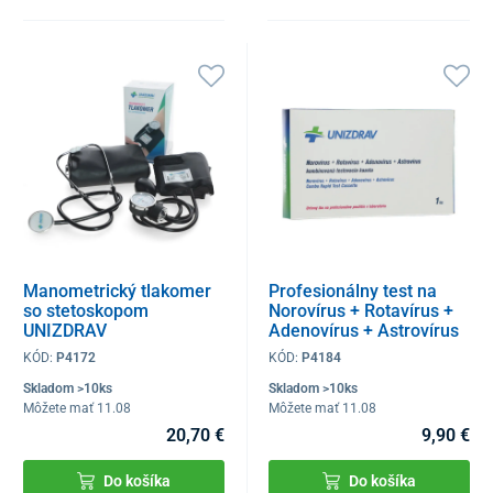
Manometrický tlakomer
Profesionálny test na
so stetoskopom
Norovírus + Rotavírus +
UNIZDRAV
Adenovírus + Astrovírus
kombinovaná kazeta, 1ks
KÓD:
P4172
KÓD:
P4184
Skladom >10ks
Skladom >10ks
Môžete mať 11.08
Môžete mať 11.08
20,70 €
9,90 €
Do košíka
Do košíka