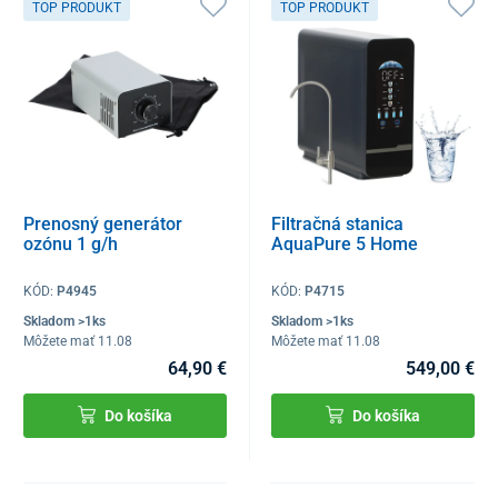
TOP PRODUKT
TOP PRODUKT
Prenosný generátor
Filtračná stanica
ozónu 1 g/h
AquaPure 5 Home
KÓD:
P4945
KÓD:
P4715
Skladom >1ks
Skladom >1ks
Môžete mať 11.08
Môžete mať 11.08
64,90 €
549,00 €
Do košíka
Do košíka