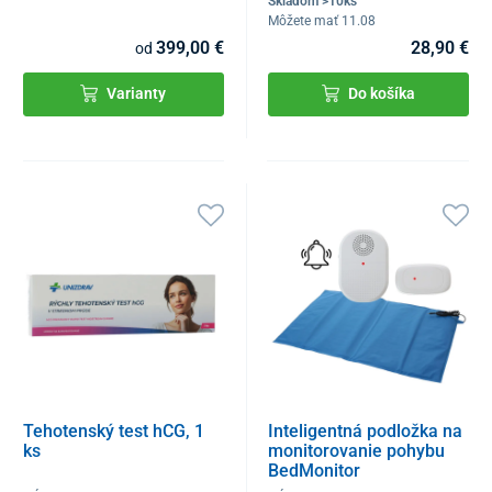
Skladom >10ks
Môžete mať 11.08
399,00 €
28,90 €
od
Varianty
Do košíka
Tehotenský test hCG, 1
Inteligentná podložka na
ks
monitorovanie pohybu
BedMonitor