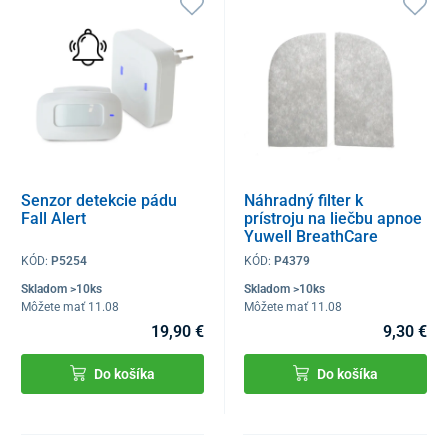
Senzor detekcie pádu
Náhradný filter k
Fall Alert
prístroju na liečbu apnoe
Yuwell BreathCare
CPAP/APAP
KÓD:
P5254
KÓD:
P4379
Skladom >10ks
Skladom >10ks
Môžete mať 11.08
Môžete mať 11.08
19,90 €
9,30 €
Do košíka
Do košíka