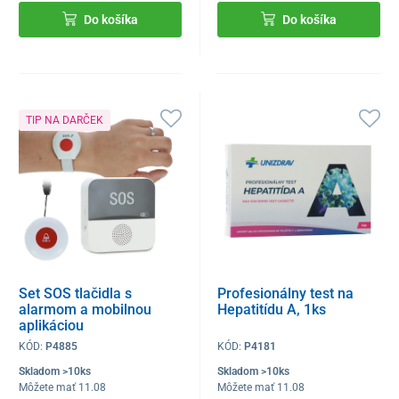
Do košíka
Do košíka
TIP NA DARČEK
Set SOS tlačidla s
Profesionálny test na
alarmom a mobilnou
Hepatitídu A, 1ks
aplikáciou
KÓD:
P4885
KÓD:
P4181
Skladom >10ks
Skladom >10ks
Môžete mať 11.08
Môžete mať 11.08