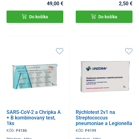
49,00 €
2,50 €
Do košíka
Do košíka
SARS-CoV-2 a Chrípka A
Rýchlotest 2v1 na
+ B kombinovaný test,
Streptococcus
1ks
pneumoniae a Legionella
pneumoniae, 1ks
KÓD:
P4186
KÓD:
P4199