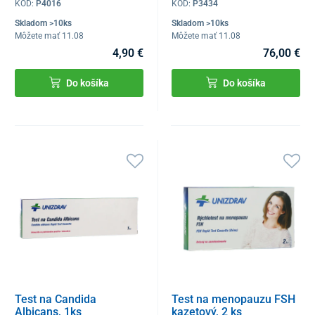
KÓD:
P4016
KÓD:
P3434
Skladom >10ks
Skladom >10ks
Môžete mať 11.08
Môžete mať 11.08
4,90 €
76,00 €
Do košíka
Do košíka
Test na Candida
Test na menopauzu FSH
Albicans, 1ks
kazetový, 2 ks