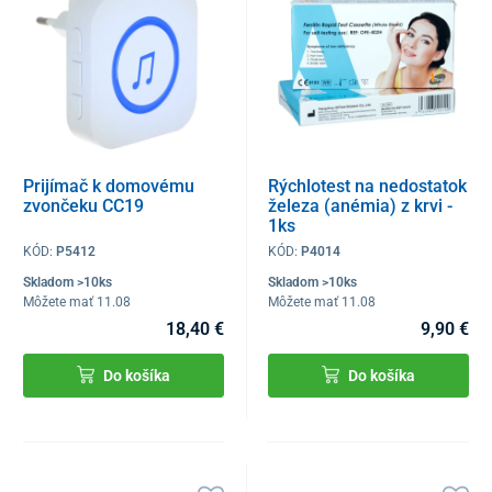
Prijímač k domovému
Rýchlotest na nedostatok
zvončeku CC19
železa (anémia) z krvi -
1ks
KÓD:
P5412
KÓD:
P4014
Skladom >10ks
Skladom >10ks
Môžete mať 11.08
Môžete mať 11.08
18,40 €
9,90 €
Do košíka
Do košíka