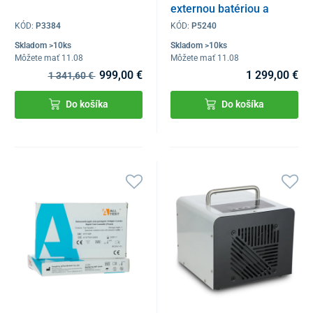
externou batériou a
nosovou kanylou
KÓD:
P3384
KÓD:
P5240
Skladom >10ks
Skladom >10ks
Môžete mať 11.08
Môžete mať 11.08
999,00 €
1 299,00 €
1 341,60 €
Do košíka
Do košíka