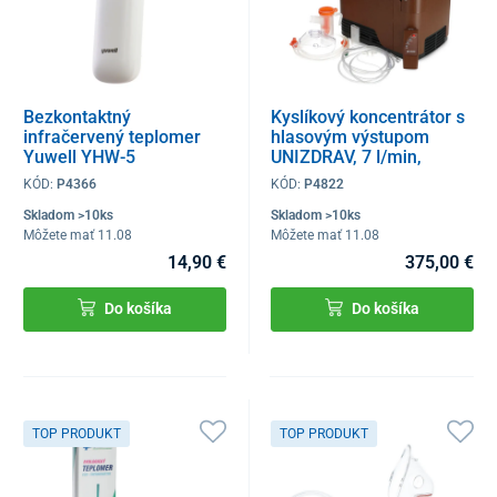
Bezkontaktný
Kyslíkový koncentrátor s
infračervený teplomer
hlasovým výstupom
Yuwell YHW-5
UNIZDRAV, 7 l/min,
imitácia dreva
KÓD:
P4366
KÓD:
P4822
Skladom >10ks
Skladom >10ks
Môžete mať 11.08
Môžete mať 11.08
14,90 €
375,00 €
Do košíka
Do košíka
TOP PRODUKT
TOP PRODUKT