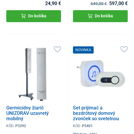
24,90 €
597,00 €
649,00 €
Do košíka
Do košíka
NOVINKA
Germicídny žiarič
Set prijímač a
UNIZDRAV uzavretý
bezdrôtový domový
mobilný
zvonček so svetelnou
signalizáciou CC19
KÓD:
P3392
KÓD:
P5401