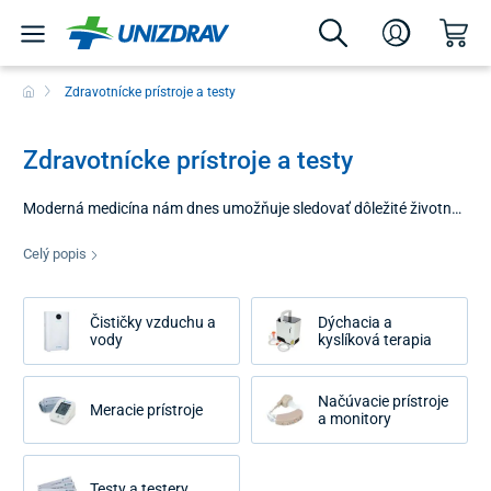
Zdravotnícke prístroje a testy
Zdravotnícke prístroje a testy
Moderná medicína nám dnes umožňuje sledovať dôležité životné
funkcie a vykonávať mnohé merania priamo v domácom
prostredí. Kategória zdravotnícke prístroje a testy prináša ucelené
Celý popis
portfólio technologických riešení, ktoré zvyšujú bezpečnosť,
uľahčujú zvládanie rôznych zdravotných stavov a pomáhajú včas
Čističky vzduchu a
Dýchacia a
zachytiť dôležité ukazovatele vášho fyzického stavu. Naším
vody
kyslíková terapia
cieľom je ponúknuť vám spoľahlivú techniku, ktorá sa stane
užitočnou súčasťou vašej domácej výbavy a dodá vám väčšiu
istotu v starostlivosti o seba aj vašich blízkych.
Načúvacie prístroje
Meracie prístroje
a monitory
Testy a testery