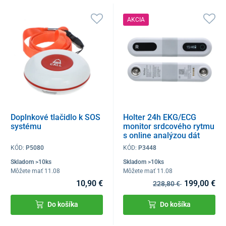
AKCIA
Doplnkové tlačidlo k SOS
Holter 24h EKG/ECG
systému
monitor srdcového rytmu
s online analýzou dát
KÓD:
P5080
KÓD:
P3448
Skladom >10ks
Skladom >10ks
Môžete mať 11.08
Môžete mať 11.08
10,90 €
199,00 €
228,80 €
Do košíka
Do košíka