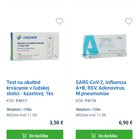
Test na okultné
SARS-CoV-2, Influenza
krvácanie v ľudskej
A+B, RSV, Adenovírus,
stolici - kazetový, 1ks
M.pneumoniae
(FOB)
Antigénový
KÓD:
P4017
KÓD:
P4176
Kombinovaný test, 1ks
Skladom >10ks
Skladom >10ks
Môžete mať 11.08
Môžete mať 11.08
3,50 €
6,90 €
Do košíka
Do košíka