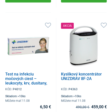
AKCIA
Test na infekciu
Kyslíkový koncentrátor
močových ciest –
UNIZDRAV 8F-2A
leukocyty, krv, dusitany,
bielkoviny, 1 ks
KÓD:
P4012
KÓD:
P4363
Skladom >10ks
Skladom >10ks
Môžete mať 11.08
Môžete mať 11.08
6,50 €
459,00 €
490,00 €