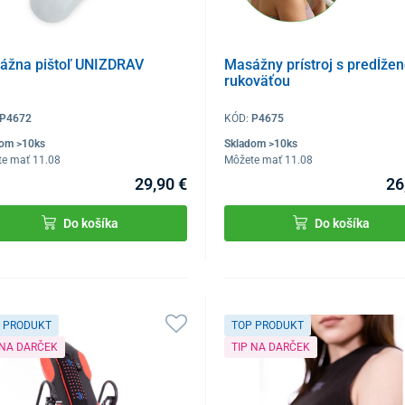
ážna pištoľ UNIZDRAV
Masážny prístroj s predĺže
rukoväťou
P4672
KÓD:
P4675
dom >10ks
Skladom >10ks
te mať 11.08
Môžete mať 11.08
29,90 €
26
Do košíka
Do košíka
 PRODUKT
TOP PRODUKT
 NA DARČEK
TIP NA DARČEK