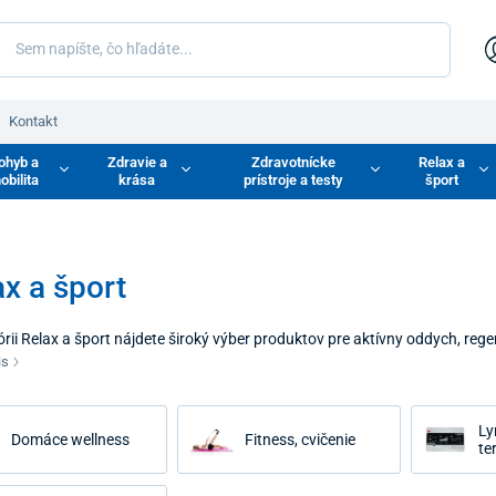
Kontakt
ohyb a
Zdravie a
Zdravotnícke
Relax a
obilita
krása
prístroje a testy
šport
x a šport
rii Relax a šport nájdete široký výber produktov pre aktívny oddych, rege
 zónu alebo domáce fitness prostredie, kde môžete pravidelne cvičiť, uvoľ
is
dporia zdravý pohyb, regeneráciu svalov aj celkovú pohodu tela.
Ly
Domáce wellness
Fitness, cvičenie
te