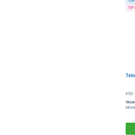
TOP
TIP
Telo
KÓD:
Skla
Môže