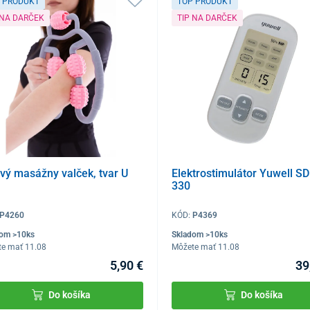
 PRODUKT
TOP PRODUKT
 NA DARČEK
TIP NA DARČEK
vý masážny valček, tvar U
Elektrostimulátor Yuwell SD
330
P4260
KÓD:
P4369
dom >10ks
Skladom >10ks
te mať 11.08
Môžete mať 11.08
5,90 €
39
Do košíka
Do košíka