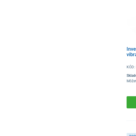
Inve
vib
KÓD:
Skla
Môže