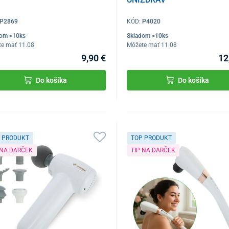
P2869
KÓD:
P4020
dom >10ks
Skladom >10ks
te mať 11.08
Môžete mať 11.08
9,90 €
12
Do košíka
Do košíka
 PRODUKT
TOP PRODUKT
 NA DARČEK
TIP NA DARČEK