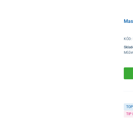
Mas
KÓD:
Skla
Môže
TOP
TIP