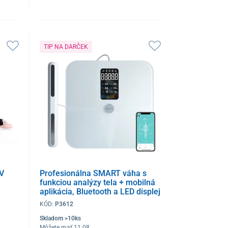
TIP NA DARČEK
V
Profesionálna SMART váha s
funkciou analýzy tela + mobilná
aplikácia, Bluetooth a LED displej
KÓD:
P3612
Skladom >10ks
Môžete mať 11.08