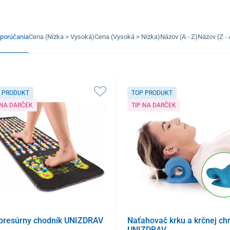
porúčania
Cena (Nízka > Vysoká)
Cena (Vysoká > Nízka)
Názov (A - Z)
Názov (Z - 
 PRODUKT
TOP PRODUKT
 NA DARČEK
TIP NA DARČEK
presúrny chodník UNIZDRAV
Naťahovač krku a krčnej chr
UNIZDRAV