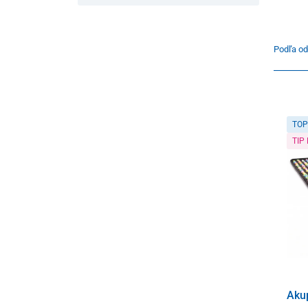
Podľa od
TOP
TIP
Aku