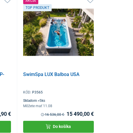
AKCIA
TOP PRODUKT
P-
SwimSpa LUX Balboa USA
KÓD:
P3565
Skladom >5ks
Môžete mať 11.08
,90 €
15 490,00 €
16 536,00 €
Do košíka