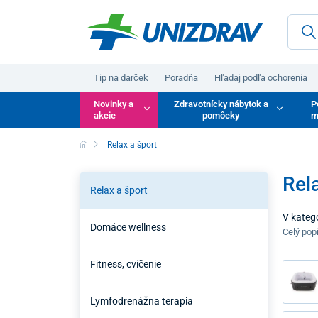
Tip na darček
Poradňa
Hľadaj podľa ochorenia
Novinky a
Zdravotnícky nábytok a
P
akcie
pomôcky
m
Relax a šport
Rela
Relax a šport
V kategó
Domáce wellness
wellness
Celý pop
ktoré po
Fitness, cvičenie
Lymfodrenážna terapia