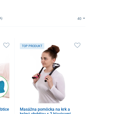
A)
40
TOP PRODUKT
btice
Masážna pomôcka na krk a
krčnú chrbticu s 2 hlavicami