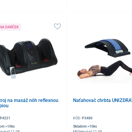
 NA DARČEK
troj na masáž nôh reflexnou
Naťahovač chrbta UNIZDRA
piou
P4221
KÓD:
P3480
dom >10ks
Skladom >10ks
te mať 11.08
Môžete mať 11.08