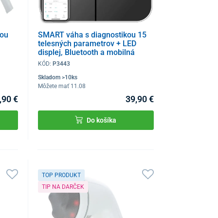
nou
SMART váha s diagnostikou 15
telesných parametrov + LED
displej, Bluetooth a mobilná
aplikácia
KÓD:
P3443
Skladom >10ks
Môžete mať 11.08
,90 €
39,90 €
Do košíka
TOP PRODUKT
TIP NA DARČEK