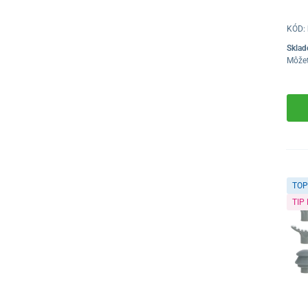
KÓD:
Skla
Môže
TOP
TIP