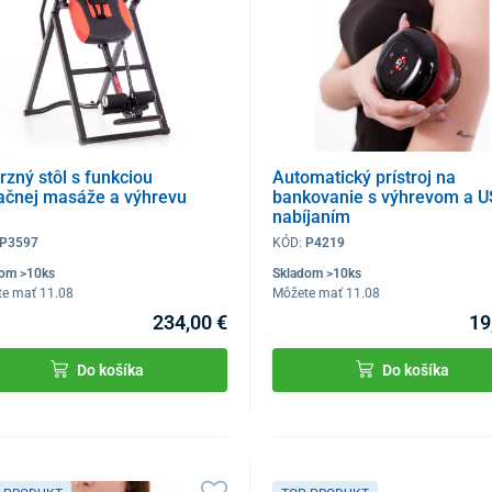
rzný stôl s funkciou
Automatický prístroj na
račnej masáže a výhrevu
bankovanie s výhrevom a 
nabíjaním
P3597
KÓD:
P4219
dom >10ks
Skladom >10ks
te mať 11.08
Môžete mať 11.08
234,00 €
19
Do košíka
Do košíka