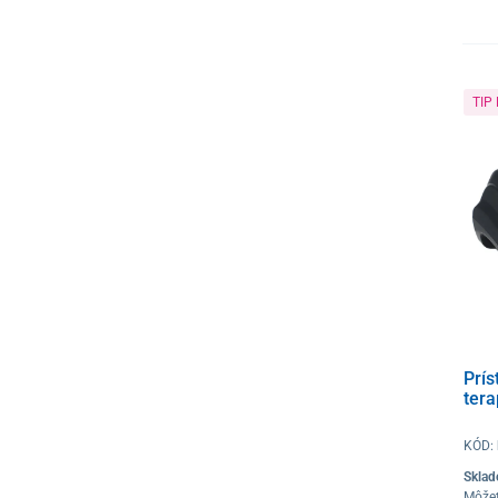
TIP
Prís
tera
KÓD:
Skla
Môže