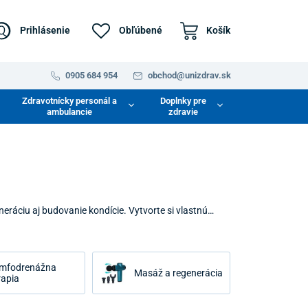
Prihlásenie
Obľúbené
Košík
0905 684 954
obchod@unizdrav.sk
Zdravotnícky personál a
Doplnky pre
ambulancie
zdravie
neráciu aj budovanie kondície. Vytvorte si vlastnú
niť napätie a načerpať novú energiu. Objavte riešenia,
mfodrenážna
Masáž a regenerácia
rapia