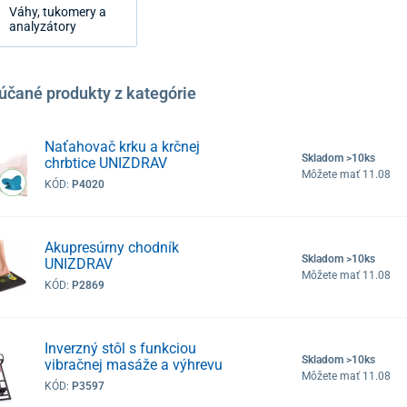
Váhy, tukomery a
analyzátory
účané produkty z kategórie
Naťahovač krku a krčnej
Skladom >10ks
chrbtice UNIZDRAV
Môžete mať 11.08
KÓD:
P4020
Akupresúrny chodník
Skladom >10ks
UNIZDRAV
Môžete mať 11.08
KÓD:
P2869
Inverzný stôl s funkciou
Skladom >10ks
vibračnej masáže a výhrevu
Môžete mať 11.08
KÓD:
P3597