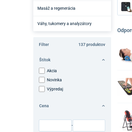
Masáž a regenerácia
Váhy, tukomery a analyzátory
Odpor
Filter
137 produktov
Štítok
Akcia
Novinka
Výpredaj
Cena
-